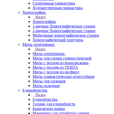
Спортивная гимнастика
Художественная гимнастика
Хореография
Назад
Хореография
1-рядные Хореографические станки
2-рядные Хореографические станки
Мобильные хореографические станки
Хореографический поручень
Маты спортивные
Назад
Маты спортивные
Маты для стенки гимнастической
Маты с чехлом из винилискожи
Маты с чехлом из ТЕНТА
Маты с чехлом из оксфорд
Маты гимнастические огнестойкие
Маты для соскоков
Маты складные
Единоборства
Назад
Единоборства
Татами для единоборств
Борцовские ковры
Манекены для отработки ударов