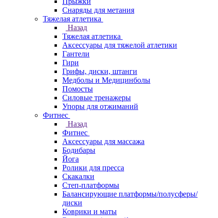
Прыжки
Снаряды для метания
Тяжелая атлетика
Назад
Тяжелая атлетика
Аксессуары для тяжелой атлетики
Гантели
Гири
Грифы, диски, штанги
Медболы и Медицинболы
Помосты
Силовые тренажеры
Упоры для отжиманий
Фитнес
Назад
Фитнес
Аксессуары для массажа
Бодибары
Йога
Ролики для пресса
Скакалки
Степ-платформы
Балансирующие платформы/полусферы/
диски
Коврики и маты