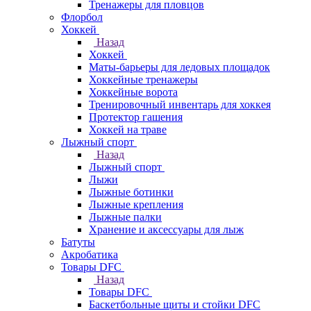
Тренажеры для пловцов
Флорбол
Хоккей
Назад
Хоккей
Маты-барьеры для ледовых площадок
Хоккейные тренажеры
Хоккейные ворота
Тренировочный инвентарь для хоккея
Протектор гашения
Хоккей на траве
Лыжный спорт
Назад
Лыжный спорт
Лыжи
Лыжные ботинки
Лыжные крепления
Лыжные палки
Хранение и аксессуары для лыж
Батуты
Акробатика
Товары DFC
Назад
Товары DFC
Баскетбольные щиты и стойки DFC