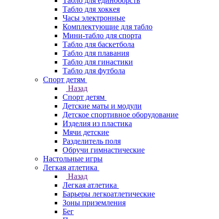
Табло для единоборств
Табло для хоккея
Часы электронные
Комплектующие для табло
Мини-табло для спорта
Табло для баскетбола
Табло для плавания
Табло для гинастики
Табло для футбола
Спорт детям
Назад
Спорт детям
Детские маты и модули
Детское спортивное оборудование
Изделия из пластика
Мячи детские
Разделитель поля
Обручи гимнастические
Настольные игры
Легкая атлетика
Назад
Легкая атлетика
Барьеры легкоатлетические
Зоны приземления
Бег