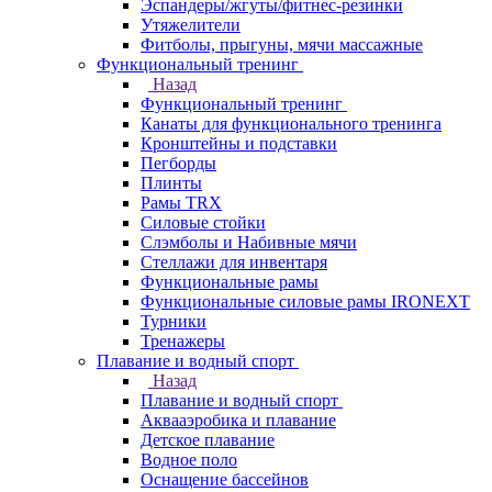
Эспандеры/жгуты/фитнес-резинки
Утяжелители
Фитболы, прыгуны, мячи массажные
Функциональный тренинг
Назад
Функциональный тренинг
Канаты для функционального тренинга
Кронштейны и подставки
Пегборды
Плинты
Рамы TRX
Силовые стойки
Слэмболы и Набивные мячи
Стеллажи для инвентаря
Функциональные рамы
Функциональные силовые рамы IRONEXT
Турники
Тренажеры
Плавание и водный спорт
Назад
Плавание и водный спорт
Аквааэробика и плавание
Детское плавание
Водное поло
Оснащение бассейнов