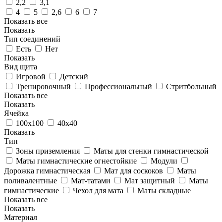
2,2
3,1
4
5
2,6
6
7
Показать все
Показать
Тип соединений
Есть
Нет
Показать
Вид щита
Игровой
Детский
Тренировочный
Профессиональный
Стритбольный
Показать все
Показать
Ячейка
100х100
40х40
Показать
Тип
Зоны приземления
Маты для стенки гимнастической
Маты гимнастические огнестойкие
Модули
Дорожка гимнастическая
Мат для соскоков
Маты
поливалентные
Мат-татами
Мат защитный
Маты
гимнастические
Чехол для мата
Маты складные
Показать все
Показать
Материал