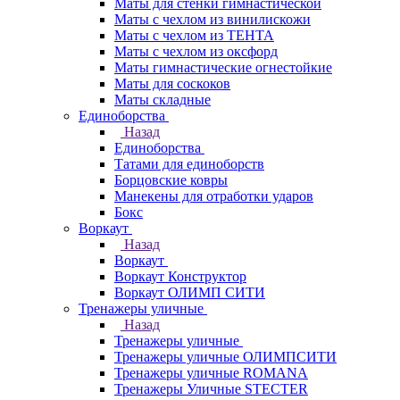
Маты для стенки гимнастической
Маты с чехлом из винилискожи
Маты с чехлом из ТЕНТА
Маты с чехлом из оксфорд
Маты гимнастические огнестойкие
Маты для соскоков
Маты складные
Единоборства
Назад
Единоборства
Татами для единоборств
Борцовские ковры
Манекены для отработки ударов
Бокс
Воркаут
Назад
Воркаут
Воркаут Конструктор
Воркаут ОЛИМП СИТИ
Тренажеры уличные
Назад
Тренажеры уличные
Тренажеры уличные ОЛИМПСИТИ
Тренажеры уличные ROMANA
Тренажеры Уличные STECTER