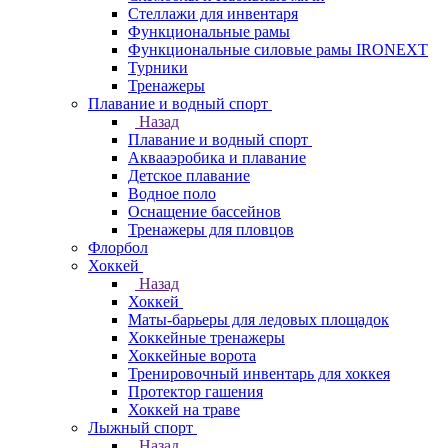
Стеллажи для инвентаря
Функциональные рамы
Функциональные силовые рамы IRONEXT
Турники
Тренажеры
Плавание и водный спорт
Назад
Плавание и водный спорт
Аквааэробика и плавание
Детское плавание
Водное поло
Оснащение бассейнов
Тренажеры для пловцов
Флорбол
Хоккей
Назад
Хоккей
Маты-барьеры для ледовых площадок
Хоккейные тренажеры
Хоккейные ворота
Тренировочный инвентарь для хоккея
Протектор гашения
Хоккей на траве
Лыжный спорт
Назад