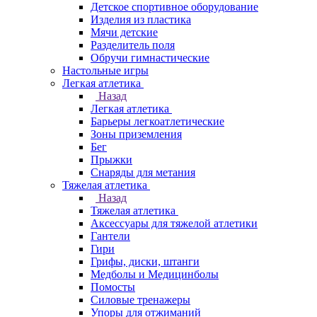
Детское спортивное оборудование
Изделия из пластика
Мячи детские
Разделитель поля
Обручи гимнастические
Настольные игры
Легкая атлетика
Назад
Легкая атлетика
Барьеры легкоатлетические
Зоны приземления
Бег
Прыжки
Снаряды для метания
Тяжелая атлетика
Назад
Тяжелая атлетика
Аксессуары для тяжелой атлетики
Гантели
Гири
Грифы, диски, штанги
Медболы и Медицинболы
Помосты
Силовые тренажеры
Упоры для отжиманий