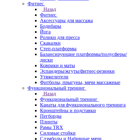
Фитнес
Назад
Фитнес
Аксессуары для массажа
Бодибары
Йога
Ролики для пресса
Скакалки
Степ-платформы
Балансирующие платформы/полусферы/
диски
Коврики и маты
Эспандеры/жгуты/фитнес-резинки
Утяжелители
Фитболы, прыгуны, мячи массажные
Функциональный тренинг
Назад
Функциональный тренинг
Канаты для функционального тренинга
Кронштейны и подставки
Пегборды
Плинты
Рамы TRX
Силовые стойки
Слэмболы и Набивные мячи