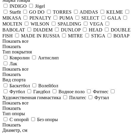
Марка товара
INDIGO
Jögel
Starfit
GO DO
TORRES
ADIDAS
KELME
MIKASA
PENALTY
PUMA
SELECT
GALA
MOLTEN
WILSON
SPALDING
VEGA
BABOLAT
DIADEM
DUNLOP
HEAD
DOUBLE
FISH
MADE IN RUSSIA
MITRE
STIGA
ВОЛАР
Показать все
Показать
Тип покрытия
Ковролин
Антислип
Лак
Показать все
Показать
Вид спорта
Баскетбол
Волейбол
Футбол
Гандбол
Водное поло
Фитнес
Художественная гимнастика
Пилатес
Футзал
Показать все
Показать
Тип опоры
С опорой
Без опоры
Показать
Диаметр, см