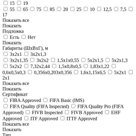
15
19
55
65
75
85
20
25
10
12,5
7,5
17
Показать все
Показать
Подложка
Есть
Нет
Показать
Габариты (ШхВхГ), м
3х2х1
3х2х1,3
3х2х1,35
3х2х2
1,5х1х0,55
5х2х1,5
5х2х1,3
5х2х2
7,32х2,44
1,5х0,8х0,5
1,83х1,22
0,6х0,5х0,3
0,356х0,203х0,356
1,6х1,15х6,5
5х2х1
2х1
Показать все
Показать
Сертификат
FIBA Approved
FIFA Basic (IMS)
FIFA Quality (FIFA Inspected)
FIFA Quality Pro (FIFA
Approved)
FIVB Inspected
FIVB Approved
EHF
Approved
ITF Approved
ITTF Approved
Показать все
Показать
Тип