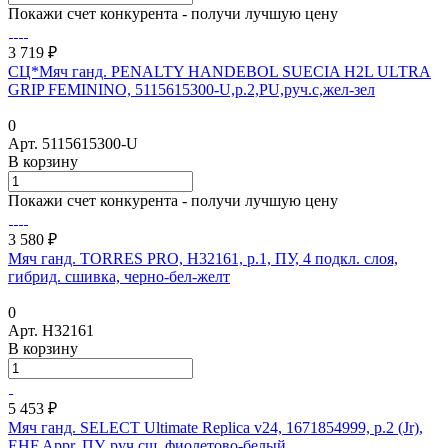
Покажи счет конкурента - получи лучшую цену
3 719 ₽
СЦ*Мяч ганд. PENALTY HANDEBOL SUECIA H2L ULTRA
GRIP FEMININO, 5115615300-U,р.2,PU,руч.с,жел-зел
0
Арт.
5115615300-U
В корзину
Покажи счет конкурента - получи лучшую цену
3 580 ₽
Мяч ганд. TORRES PRO, H32161, р.1, ПУ, 4 подкл. слоя,
гибрид. сшивка, черно-бел-желт
0
Арт.
H32161
В корзину
5 453 ₽
Мяч ганд. SELECT Ultimate Replica v24, 1671854999, р.2 (Jr),
EHF Appr, ПУ, руч.сш, фиолетово-белый