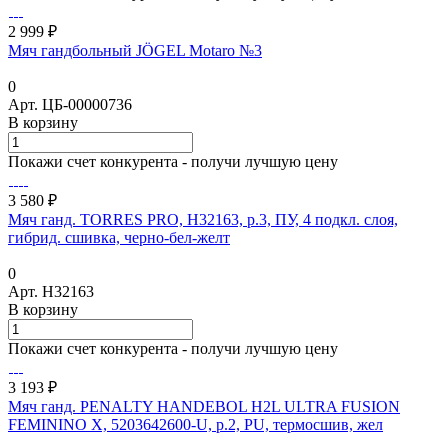
2 999 ₽
Мяч гандбольный JÖGEL Motaro №3
0
Арт.
ЦБ-00000736
В корзину
Покажи счет конкурента - получи лучшую цену
3 580 ₽
Мяч ганд. TORRES PRO, H32163, р.3, ПУ, 4 подкл. слоя,
гибрид. сшивка, черно-бел-желт
0
Арт.
H32163
В корзину
Покажи счет конкурента - получи лучшую цену
3 193 ₽
Мяч ганд. PENALTY HANDEBOL H2L ULTRA FUSION
FEMININO X, 5203642600-U, р.2, PU, термосшив, жел