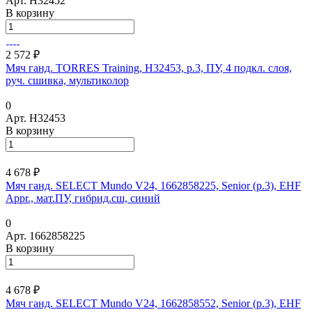
Арт.
H32452
В корзину
2 572 ₽
Мяч ганд. TORRES Training, H32453, р.3, ПУ, 4 подкл. слоя,
руч. сшивка, мультиколор
0
Арт.
H32453
В корзину
4 678 ₽
Мяч ганд. SELECT Mundo V24, 1662858225, Senior (р.3), EHF
Appr., мат.ПУ, гибрид.сш, синий
0
Арт.
1662858225
В корзину
4 678 ₽
Мяч ганд. SELECT Mundo V24, 1662858552, Senior (р.3), EHF