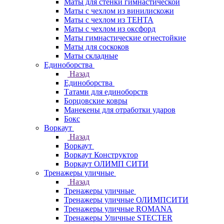
Маты для стенки гимнастической
Маты с чехлом из винилискожи
Маты с чехлом из ТЕНТА
Маты с чехлом из оксфорд
Маты гимнастические огнестойкие
Маты для соскоков
Маты складные
Единоборства
Назад
Единоборства
Татами для единоборств
Борцовские ковры
Манекены для отработки ударов
Бокс
Воркаут
Назад
Воркаут
Воркаут Конструктор
Воркаут ОЛИМП СИТИ
Тренажеры уличные
Назад
Тренажеры уличные
Тренажеры уличные ОЛИМПСИТИ
Тренажеры уличные ROMANA
Тренажеры Уличные STECTER