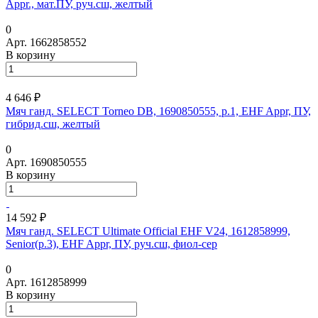
Appr., мат.ПУ, руч.сш, желтый
0
Арт.
1662858552
В корзину
4 646 ₽
Мяч ганд. SELECT Torneo DB, 1690850555, р.1, EHF Appr, ПУ,
гибрид.сш, желтый
0
Арт.
1690850555
В корзину
14 592 ₽
Мяч ганд. SELECT Ultimate Official EHF V24, 1612858999,
Senior(р.3), EHF Appr, ПУ, руч.сш, фиол-сер
0
Арт.
1612858999
В корзину