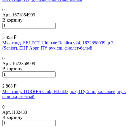
0
Арт.
1671854999
В корзину
5 453 ₽
Мяч ганд. SELECT Ultimate Replica v24, 1672858999, р.3
(Senior), EHF Appr, ПУ, руч.сш, фиолет-белый
0
Арт.
1672858999
В корзину
2 808 ₽
Мяч ганд. TORRES Club, H32433, р.3, ПУ, 5 подкл. слоев, руч.
сшивка, желтый
0
Арт.
H32433
В корзину