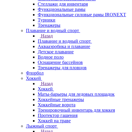
Стеллажи для инвентаря
Функциональные рамы
Функциональные силовые рамы IRONEXT
Турники
Тренажеры
Плавание и водный спорт
Назад
Плавание и водный спорт
Аквааэробика и плавание
Детское плавание
Водное поло
Оснащение бассейнов
Тренажеры для пловцов
Флорбол
Хоккей
Назад
Хоккей
Маты-барьеры для ледовых площадок
Хоккейные тренажеры
Хоккейные ворота
Тренировочный инвентарь для хоккея
Протектор гашения
Хоккей на траве
Лыжный спорт
Назад