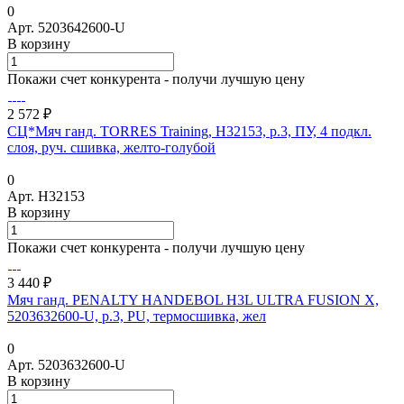
0
Арт.
5203642600-U
В корзину
Покажи счет конкурента - получи лучшую цену
2 572 ₽
СЦ*Мяч ганд. TORRES Training, H32153, р.3, ПУ, 4 подкл.
слоя, руч. сшивка, желто-голубой
0
Арт.
H32153
В корзину
Покажи счет конкурента - получи лучшую цену
3 440 ₽
Мяч ганд. PENALTY HANDEBOL H3L ULTRA FUSION X,
5203632600-U, р.3, PU, термосшивка, жел
0
Арт.
5203632600-U
В корзину