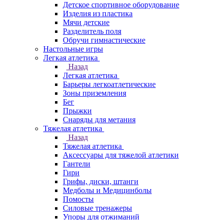
Детское спортивное оборудование
Изделия из пластика
Мячи детские
Разделитель поля
Обручи гимнастические
Настольные игры
Легкая атлетика
Назад
Легкая атлетика
Барьеры легкоатлетические
Зоны приземления
Бег
Прыжки
Снаряды для метания
Тяжелая атлетика
Назад
Тяжелая атлетика
Аксессуары для тяжелой атлетики
Гантели
Гири
Грифы, диски, штанги
Медболы и Медицинболы
Помосты
Силовые тренажеры
Упоры для отжиманий