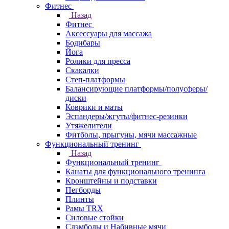
Фитнес
Назад
Фитнес
Аксессуары для массажа
Бодибары
Йога
Ролики для пресса
Скакалки
Степ-платформы
Балансирующие платформы/полусферы/
диски
Коврики и маты
Эспандеры/жгуты/фитнес-резинки
Утяжелители
Фитболы, прыгуны, мячи массажные
Функциональный тренинг
Назад
Функциональный тренинг
Канаты для функционального тренинга
Кронштейны и подставки
Пегборды
Плинты
Рамы TRX
Силовые стойки
Слэмболы и Набивные мячи