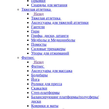
Прыжки
Снаряды для метания
Тяжелая атлетика
Назад
Тяжелая атлетика
Аксессуары для тяжелой атлетики
Гантели
Гири
Грифы, диски, штанги
Медболы и Медицинболы
Помосты
Силовые тренажеры
Упоры для отжиманий
Фитнес
Назад
Фитнес
Аксессуары для массажа
Бодибары
Йога
Ролики для пресса
Скакалки
Степ-платформы
Балансирующие платформы/полусферы/
диски
Коврики и маты