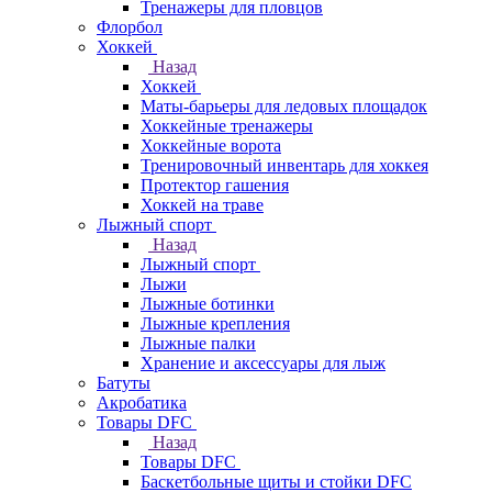
Тренажеры для пловцов
Флорбол
Хоккей
Назад
Хоккей
Маты-барьеры для ледовых площадок
Хоккейные тренажеры
Хоккейные ворота
Тренировочный инвентарь для хоккея
Протектор гашения
Хоккей на траве
Лыжный спорт
Назад
Лыжный спорт
Лыжи
Лыжные ботинки
Лыжные крепления
Лыжные палки
Хранение и аксессуары для лыж
Батуты
Акробатика
Товары DFC
Назад
Товары DFC
Баскетбольные щиты и стойки DFC