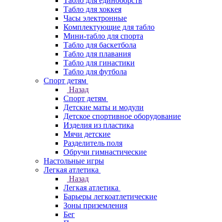
Табло для единоборств
Табло для хоккея
Часы электронные
Комплектующие для табло
Мини-табло для спорта
Табло для баскетбола
Табло для плавания
Табло для гинастики
Табло для футбола
Спорт детям
Назад
Спорт детям
Детские маты и модули
Детское спортивное оборудование
Изделия из пластика
Мячи детские
Разделитель поля
Обручи гимнастические
Настольные игры
Легкая атлетика
Назад
Легкая атлетика
Барьеры легкоатлетические
Зоны приземления
Бег