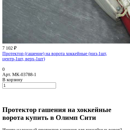
7 102 ₽
Протектор (гашение) на ворота хоккейные (низ-1шт,
центр-1шт, верх-1шт)
0
Арт.
МК-03788-1
В корзину
Протектор гашения на хоккейные
ворота купить в Олимп Сити
Ищете надежный протектор гашения для хоккейных ворот?