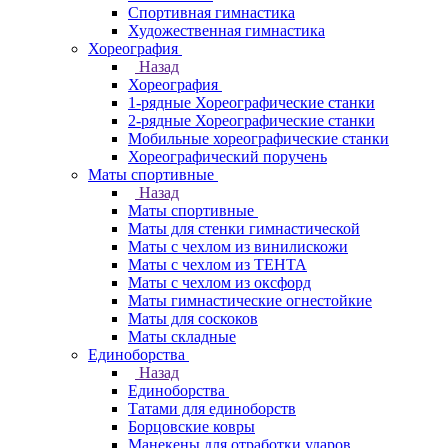
Спортивная гимнастика
Художественная гимнастика
Хореография
Назад
Хореография
1-рядные Хореографические станки
2-рядные Хореографические станки
Мобильные хореографические станки
Хореографический поручень
Маты спортивные
Назад
Маты спортивные
Маты для стенки гимнастической
Маты с чехлом из винилискожи
Маты с чехлом из ТЕНТА
Маты с чехлом из оксфорд
Маты гимнастические огнестойкие
Маты для соскоков
Маты складные
Единоборства
Назад
Единоборства
Татами для единоборств
Борцовские ковры
Манекены для отработки ударов