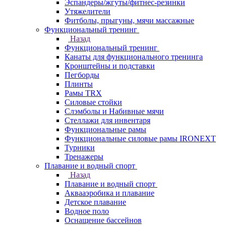
Эспандеры/жгуты/фитнес-резинки
Утяжелители
Фитболы, прыгуны, мячи массажные
Функциональный тренинг
Назад
Функциональный тренинг
Канаты для функционального тренинга
Кронштейны и подставки
Пегборды
Плинты
Рамы TRX
Силовые стойки
Слэмболы и Набивные мячи
Стеллажи для инвентаря
Функциональные рамы
Функциональные силовые рамы IRONEXT
Турники
Тренажеры
Плавание и водный спорт
Назад
Плавание и водный спорт
Аквааэробика и плавание
Детское плавание
Водное поло
Оснащение бассейнов