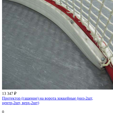
13 347 ₽
Протектор (гашение) на ворота хоккейные (низ-2шт,
центр-2шт, верх-2шт)
0