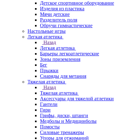
Детское спортивное оборудование
Изделия из пластика
Мячи детские
Разделитель поля
Обручи гимнастические
Настольные игры
Легкая атлетика
Назад
Легкая атлетика
Барьеры легкоатлетические
Зоны приземления
Бег
Прыжки
Снаряды для метания
Тяжелая атлетика
Назад
Тяжелая атлетика
Аксессуары для тяжелой атлетики
Гантели
Гири
Грифы, диски, штанги
Медболы и Медицинболы
Помосты
Силовые тренажеры
Упоры для отжиманий