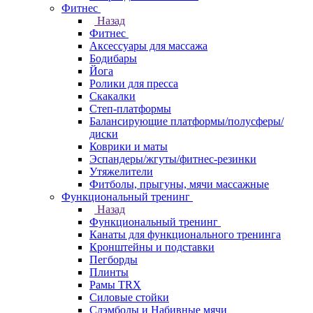
Фитнес
Назад
Фитнес
Аксессуары для массажа
Бодибары
Йога
Ролики для пресса
Скакалки
Степ-платформы
Балансирующие платформы/полусферы/
диски
Коврики и маты
Эспандеры/жгуты/фитнес-резинки
Утяжелители
Фитболы, прыгуны, мячи массажные
Функциональный тренинг
Назад
Функциональный тренинг
Канаты для функционального тренинга
Кронштейны и подставки
Пегборды
Плинты
Рамы TRX
Силовые стойки
Слэмболы и Набивные мячи