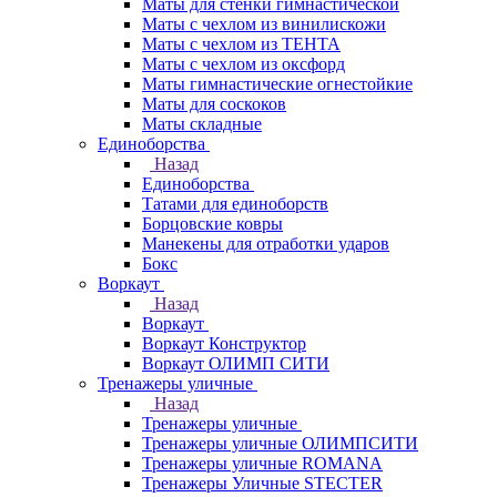
Маты для стенки гимнастической
Маты с чехлом из винилискожи
Маты с чехлом из ТЕНТА
Маты с чехлом из оксфорд
Маты гимнастические огнестойкие
Маты для соскоков
Маты складные
Единоборства
Назад
Единоборства
Татами для единоборств
Борцовские ковры
Манекены для отработки ударов
Бокс
Воркаут
Назад
Воркаут
Воркаут Конструктор
Воркаут ОЛИМП СИТИ
Тренажеры уличные
Назад
Тренажеры уличные
Тренажеры уличные ОЛИМПСИТИ
Тренажеры уличные ROMANA
Тренажеры Уличные STECTER