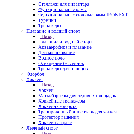
Стеллажи для инвентаря
Функциональные рамы
Функциональные силовые рамы IRONEXT
Турники
Тренажеры
Плавание и водный спорт
Назад
Плавание и водный спорт
Аквааэробика и плавание
Детское плавание
Водное поло
Оснащение бассейнов
Тренажеры для пловцов
Флорбол
Хоккей
Назад
Хоккей
Маты-барьеры для ледовых площадок
Хоккейные тренажеры
Хоккейные ворота
Тренировочный инвентарь для хоккея
Протектор гашения
Хоккей на траве
Лыжный спорт
Назад