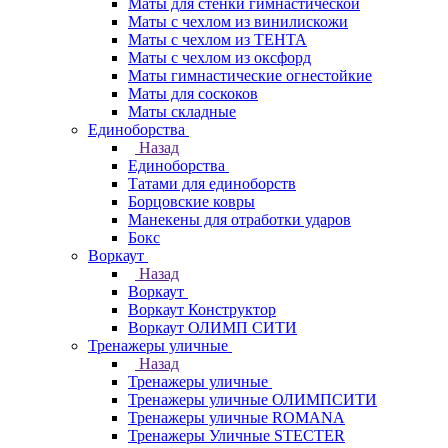
Маты для стенки гимнастической
Маты с чехлом из винилискожи
Маты с чехлом из ТЕНТА
Маты с чехлом из оксфорд
Маты гимнастические огнестойкие
Маты для соскоков
Маты складные
Единоборства
Назад
Единоборства
Татами для единоборств
Борцовские ковры
Манекены для отработки ударов
Бокс
Воркаут
Назад
Воркаут
Воркаут Конструктор
Воркаут ОЛИМП СИТИ
Тренажеры уличные
Назад
Тренажеры уличные
Тренажеры уличные ОЛИМПСИТИ
Тренажеры уличные ROMANA
Тренажеры Уличные STECTER