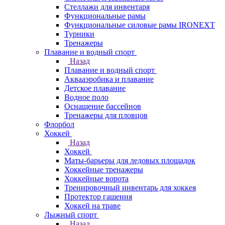
Стеллажи для инвентаря
Функциональные рамы
Функциональные силовые рамы IRONEXT
Турники
Тренажеры
Плавание и водный спорт
Назад
Плавание и водный спорт
Аквааэробика и плавание
Детское плавание
Водное поло
Оснащение бассейнов
Тренажеры для пловцов
Флорбол
Хоккей
Назад
Хоккей
Маты-барьеры для ледовых площадок
Хоккейные тренажеры
Хоккейные ворота
Тренировочный инвентарь для хоккея
Протектор гашения
Хоккей на траве
Лыжный спорт
Назад