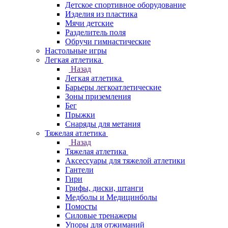
Детское спортивное оборудование
Изделия из пластика
Мячи детские
Разделитель поля
Обручи гимнастические
Настольные игры
Легкая атлетика
Назад
Легкая атлетика
Барьеры легкоатлетические
Зоны приземления
Бег
Прыжки
Снаряды для метания
Тяжелая атлетика
Назад
Тяжелая атлетика
Аксессуары для тяжелой атлетики
Гантели
Гири
Грифы, диски, штанги
Медболы и Медицинболы
Помосты
Силовые тренажеры
Упоры для отжиманий