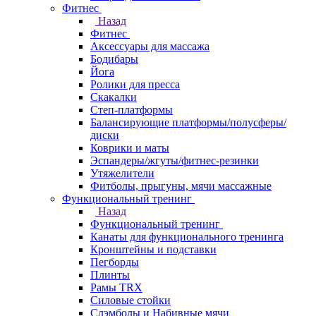
Фитнес
Назад
Фитнес
Аксессуары для массажа
Бодибары
Йога
Ролики для пресса
Скакалки
Степ-платформы
Балансирующие платформы/полусферы/
диски
Коврики и маты
Эспандеры/жгуты/фитнес-резинки
Утяжелители
Фитболы, прыгуны, мячи массажные
Функциональный тренинг
Назад
Функциональный тренинг
Канаты для функционального тренинга
Кронштейны и подставки
Пегборды
Плинты
Рамы TRX
Силовые стойки
Слэмболы и Набивные мячи