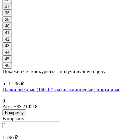
37
38
39
40
41
42
43
44
45
46
Покажи счет конкурента - получи лучшую цену
от 1 296 ₽
Палки лыжные (160-175см) алюминиевые спортивные
0
Арт.
НФ-210518
В корзину
В корзину
1 296 ₽