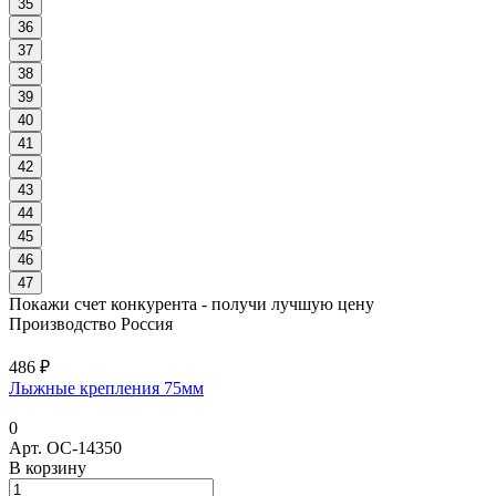
35
36
37
38
39
40
41
42
43
44
45
46
47
Покажи счет конкурента - получи лучшую цену
Производство Россия
486 ₽
Лыжные крепления 75мм
0
Арт.
ОС-14350
В корзину