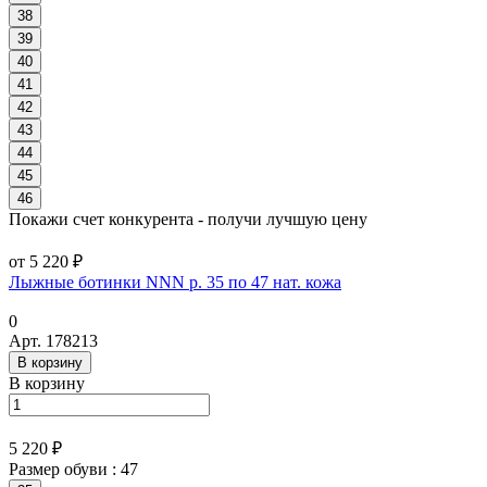
38
39
40
41
42
43
44
45
46
Покажи счет конкурента - получи лучшую цену
от 5 220 ₽
Лыжные ботинки NNN р. 35 по 47 нат. кожа
0
Арт.
178213
В корзину
В корзину
5 220 ₽
Размер обуви :
47