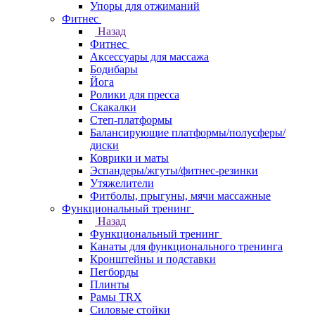
Упоры для отжиманий
Фитнес
Назад
Фитнес
Аксессуары для массажа
Бодибары
Йога
Ролики для пресса
Скакалки
Степ-платформы
Балансирующие платформы/полусферы/
диски
Коврики и маты
Эспандеры/жгуты/фитнес-резинки
Утяжелители
Фитболы, прыгуны, мячи массажные
Функциональный тренинг
Назад
Функциональный тренинг
Канаты для функционального тренинга
Кронштейны и подставки
Пегборды
Плинты
Рамы TRX
Силовые стойки