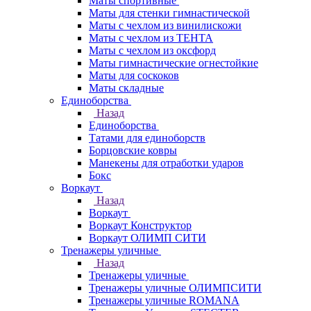
Маты спортивные
Маты для стенки гимнастической
Маты с чехлом из винилискожи
Маты с чехлом из ТЕНТА
Маты с чехлом из оксфорд
Маты гимнастические огнестойкие
Маты для соскоков
Маты складные
Единоборства
Назад
Единоборства
Татами для единоборств
Борцовские ковры
Манекены для отработки ударов
Бокс
Воркаут
Назад
Воркаут
Воркаут Конструктор
Воркаут ОЛИМП СИТИ
Тренажеры уличные
Назад
Тренажеры уличные
Тренажеры уличные ОЛИМПСИТИ
Тренажеры уличные ROMANA