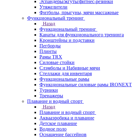
Эспандеры/жгуты/фитнес-резинки
Утяжелители
Фитболы, прыгуны, мячи массажные
Функциональный тренинг
Назад
Функциональный тренинг
Канаты для функционального тренинга
Кронштейны и подставки
Пегборды
Плинты
Рамы TRX
Силовые стойки
Слэмболы и Набивные мячи
Стеллажи для инвентаря
Функциональные рамы
Функциональные силовые рамы IRONEXT
Турники
Тренажеры
Плавание и водный спорт
Назад
Плавание и водный спорт
Аквааэробика и плавание
Детское плавание
Водное поло
Оснащение бассейнов