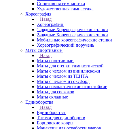
Спортивная гимнастика
Художественная гимнастика
Хореография
Назад
Хореография
1-рядные Хореографические станки
2-рядные Хореографические станки
Мобильные хореографические станки
Хореографический поручень
Маты спортивные
Назад
Маты спортивные
Маты для стенки гимнастической
Маты с чехлом из винилискожи
Маты с чехлом из ТЕНТА
Маты с чехлом из оксфорд
Маты гимнастические огнестойкие
Маты для соскоков
Маты складные
Единоборства
Назад
Единоборства
Татами для единоборств
Борцовские ковры
Манекены для отработки ударов