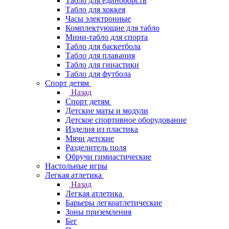
Табло для единоборств
Табло для хоккея
Часы электронные
Комплектующие для табло
Мини-табло для спорта
Табло для баскетбола
Табло для плавания
Табло для гинастики
Табло для футбола
Спорт детям
Назад
Спорт детям
Детские маты и модули
Детское спортивное оборудование
Изделия из пластика
Мячи детские
Разделитель поля
Обручи гимнастические
Настольные игры
Легкая атлетика
Назад
Легкая атлетика
Барьеры легкоатлетические
Зоны приземления
Бег