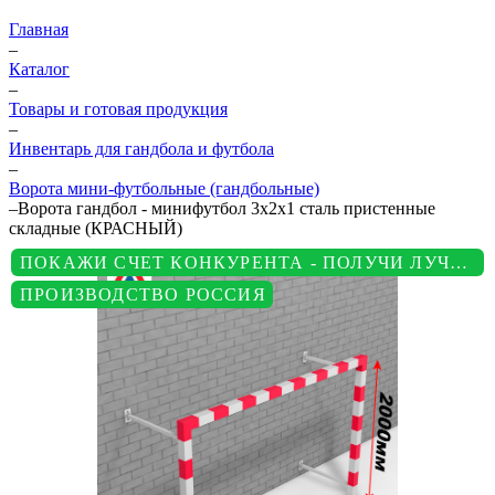
Главная
–
Каталог
–
Товары и готовая продукция
–
Инвентарь для гандбола и футбола
–
Ворота мини-футбольные (гандбольные)
–
Ворота гандбол - минифутбол 3х2х1 сталь пристенные
складные (КРАСНЫЙ)
ПОКАЖИ СЧЕТ КОНКУРЕНТА - ПОЛУЧИ ЛУЧШУЮ ЦЕНУ
ПРОИЗВОДСТВО РОССИЯ