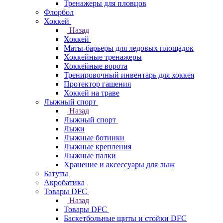
Тренажеры для пловцов
Флорбол
Хоккей
Назад
Хоккей
Маты-барьеры для ледовых площадок
Хоккейные тренажеры
Хоккейные ворота
Тренировочный инвентарь для хоккея
Протектор гашения
Хоккей на траве
Лыжный спорт
Назад
Лыжный спорт
Лыжи
Лыжные ботинки
Лыжные крепления
Лыжные палки
Хранение и аксессуары для лыж
Батуты
Акробатика
Товары DFC
Назад
Товары DFC
Баскетбольные щиты и стойки DFC