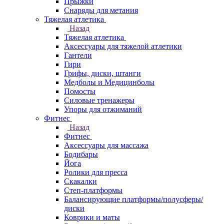
Прыжки
Снаряды для метания
Тяжелая атлетика
Назад
Тяжелая атлетика
Аксессуары для тяжелой атлетики
Гантели
Гири
Грифы, диски, штанги
Медболы и Медицинболы
Помосты
Силовые тренажеры
Упоры для отжиманий
Фитнес
Назад
Фитнес
Аксессуары для массажа
Бодибары
Йога
Ролики для пресса
Скакалки
Степ-платформы
Балансирующие платформы/полусферы/
диски
Коврики и маты