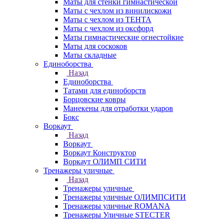
Маты для стенки гимнастической
Маты с чехлом из винилискожи
Маты с чехлом из ТЕНТА
Маты с чехлом из оксфорд
Маты гимнастические огнестойкие
Маты для соскоков
Маты складные
Единоборства
Назад
Единоборства
Татами для единоборств
Борцовские ковры
Манекены для отработки ударов
Бокс
Воркаут
Назад
Воркаут
Воркаут Конструктор
Воркаут ОЛИМП СИТИ
Тренажеры уличные
Назад
Тренажеры уличные
Тренажеры уличные ОЛИМПСИТИ
Тренажеры уличные ROMANA
Тренажеры Уличные STECTER