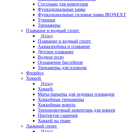
Стеллажи для инвентаря
Функциональные рамы
Функциональные силовые рамы IRONEXT
Турники
Тренажеры
Плавание и водный спорт
Назад
Плавание и водный спорт
Аквааэробика и плавание
Детское плавание
Водное поло
Оснащение бассейнов
Тренажеры для пловцов
Флорбол
Хоккей
Назад
Хоккей
Маты-барьеры для ледовых площадок
Хоккейные тренажеры
Хоккейные ворота
Тренировочный инвентарь для хоккея
Протектор гашения
Хоккей на траве
Лыжный спорт
Назад