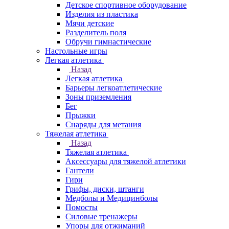
Детское спортивное оборудование
Изделия из пластика
Мячи детские
Разделитель поля
Обручи гимнастические
Настольные игры
Легкая атлетика
Назад
Легкая атлетика
Барьеры легкоатлетические
Зоны приземления
Бег
Прыжки
Снаряды для метания
Тяжелая атлетика
Назад
Тяжелая атлетика
Аксессуары для тяжелой атлетики
Гантели
Гири
Грифы, диски, штанги
Медболы и Медицинболы
Помосты
Силовые тренажеры
Упоры для отжиманий