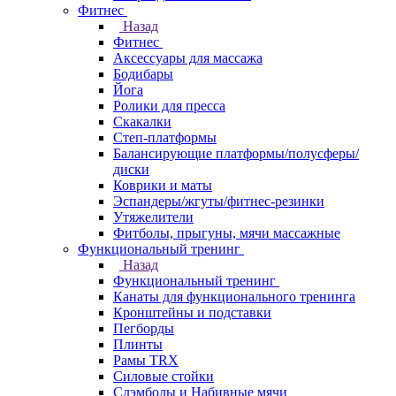
Фитнес
Назад
Фитнес
Аксессуары для массажа
Бодибары
Йога
Ролики для пресса
Скакалки
Степ-платформы
Балансирующие платформы/полусферы/
диски
Коврики и маты
Эспандеры/жгуты/фитнес-резинки
Утяжелители
Фитболы, прыгуны, мячи массажные
Функциональный тренинг
Назад
Функциональный тренинг
Канаты для функционального тренинга
Кронштейны и подставки
Пегборды
Плинты
Рамы TRX
Силовые стойки
Слэмболы и Набивные мячи