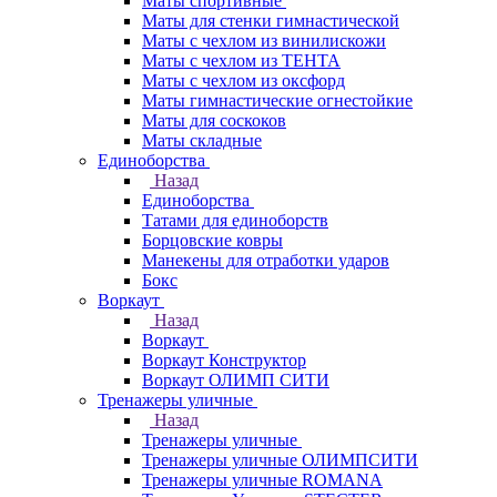
Маты спортивные
Маты для стенки гимнастической
Маты с чехлом из винилискожи
Маты с чехлом из ТЕНТА
Маты с чехлом из оксфорд
Маты гимнастические огнестойкие
Маты для соскоков
Маты складные
Единоборства
Назад
Единоборства
Татами для единоборств
Борцовские ковры
Манекены для отработки ударов
Бокс
Воркаут
Назад
Воркаут
Воркаут Конструктор
Воркаут ОЛИМП СИТИ
Тренажеры уличные
Назад
Тренажеры уличные
Тренажеры уличные ОЛИМПСИТИ
Тренажеры уличные ROMANA