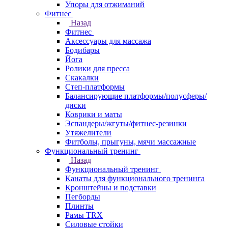
Упоры для отжиманий
Фитнес
Назад
Фитнес
Аксессуары для массажа
Бодибары
Йога
Ролики для пресса
Скакалки
Степ-платформы
Балансирующие платформы/полусферы/
диски
Коврики и маты
Эспандеры/жгуты/фитнес-резинки
Утяжелители
Фитболы, прыгуны, мячи массажные
Функциональный тренинг
Назад
Функциональный тренинг
Канаты для функционального тренинга
Кронштейны и подставки
Пегборды
Плинты
Рамы TRX
Силовые стойки