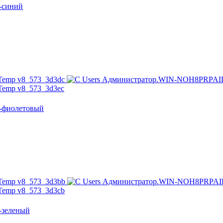
о-синий
о-фиолетовый
о-зеленый