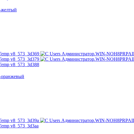
о-желтый
о-оранжевый