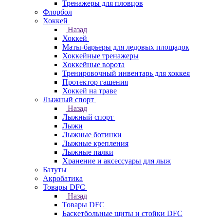
Тренажеры для пловцов
Флорбол
Хоккей
Назад
Хоккей
Маты-барьеры для ледовых площадок
Хоккейные тренажеры
Хоккейные ворота
Тренировочный инвентарь для хоккея
Протектор гашения
Хоккей на траве
Лыжный спорт
Назад
Лыжный спорт
Лыжи
Лыжные ботинки
Лыжные крепления
Лыжные палки
Хранение и аксессуары для лыж
Батуты
Акробатика
Товары DFC
Назад
Товары DFC
Баскетбольные щиты и стойки DFC