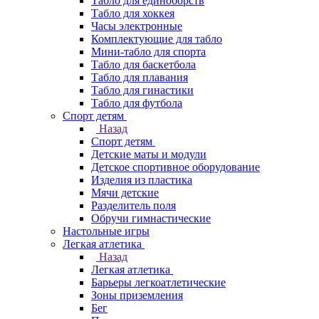
Табло для единоборств
Табло для хоккея
Часы электронные
Комплектующие для табло
Мини-табло для спорта
Табло для баскетбола
Табло для плавания
Табло для гинастики
Табло для футбола
Спорт детям
Назад
Спорт детям
Детские маты и модули
Детское спортивное оборудование
Изделия из пластика
Мячи детские
Разделитель поля
Обручи гимнастические
Настольные игры
Легкая атлетика
Назад
Легкая атлетика
Барьеры легкоатлетические
Зоны приземления
Бег