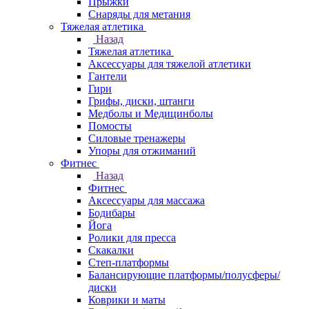
Прыжки
Снаряды для метания
Тяжелая атлетика
Назад
Тяжелая атлетика
Аксессуары для тяжелой атлетики
Гантели
Гири
Грифы, диски, штанги
Медболы и Медицинболы
Помосты
Силовые тренажеры
Упоры для отжиманий
Фитнес
Назад
Фитнес
Аксессуары для массажа
Бодибары
Йога
Ролики для пресса
Скакалки
Степ-платформы
Балансирующие платформы/полусферы/
диски
Коврики и маты