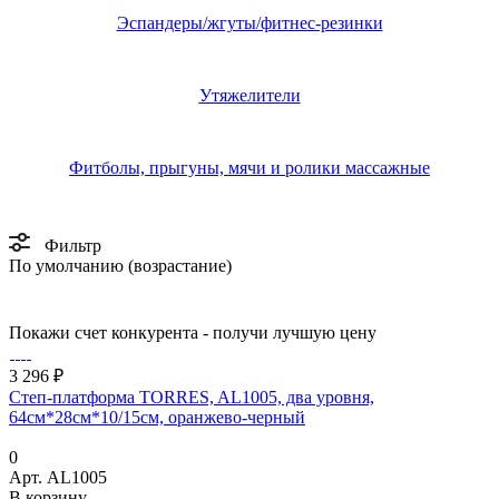
Эспандеры/жгуты/фитнес-резинки
Утяжелители
Фитболы, прыгуны, мячи и ролики массажные
Фильтр
По умолчанию (возрастание)
Покажи счет конкурента - получи лучшую цену
3 296 ₽
Степ-платформа TORRES, AL1005, два уровня,
64см*28см*10/15см, оранжево-черный
0
Арт.
AL1005
В корзину