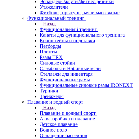
Эспандеры/жгуты/фитнес-резинки
Утяжелители
Фитболы, прыгуны, мячи массажные
Функциональный тренинг
Назад
Функциональный тренинг
Канаты для функционального тренинга
Кронштейны и подставки
Пегборды
Плинты
Рамы TRX
Силовые стойки
Слэмболы и Набивные мячи
Стеллажи для инвентаря
Функциональные рамы
Функциональные силовые рамы IRONEXT
Турники
Тренажеры
Плавание и водный спорт
Назад
Плавание и водный спорт
Аквааэробика и плавание
Детское плавание
Водное поло
Оснащение бассейнов