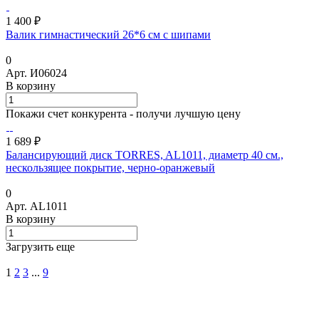
1 400 ₽
Валик гимнастический 26*6 см с шипами
0
Арт.
И06024
В корзину
Покажи счет конкурента - получи лучшую цену
1 689 ₽
Балансирующий диск TORRES, AL1011, диаметр 40 см.,
нескользящее покрытие, черно-оранжевый
0
Арт.
AL1011
В корзину
Загрузить еще
1
2
3
...
9