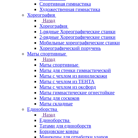
Спортивная гимнастика
Художественная гимнастика
Хореография
Назад
Хореография
1-рядные Хореографические станки
2-рядные Хореографические станки
Мобильные хореографические станки
Хореографический поручень
Маты спортивные
Назад
Маты спортивные
Маты для стенки гимнастической
Маты с чехлом из винилискожи
Маты с чехлом из ТЕНТА
Маты с чехлом из оксфорд
Маты гимнастические огнестойкие
Маты для соскоков
Маты складные
Единоборства
Назад
Единоборства
Татами для единоборств
Борцовские ковры
Манекены для отработки ударов