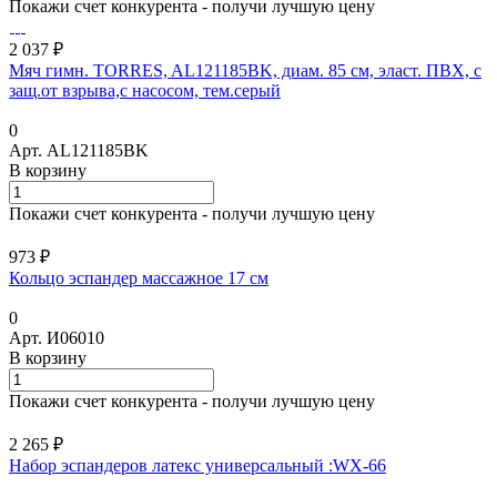
Покажи счет конкурента - получи лучшую цену
2 037 ₽
Мяч гимн. TORRES, AL121185BK, диам. 85 см, эласт. ПВХ, с
защ.от взрыва,с насосом, тем.серый
0
Арт.
AL121185BK
В корзину
Покажи счет конкурента - получи лучшую цену
973 ₽
Кольцо эспандер массажное 17 см
0
Арт.
И06010
В корзину
Покажи счет конкурента - получи лучшую цену
2 265 ₽
Набор эспандеров латекс универсальный :WX-66