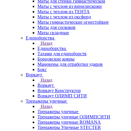
Маты для стенки гимнастической
Маты с чехлом из винилискожи
Маты с чехлом из ТЕНТА
Маты с чехлом из оксфорд
Маты гимнастические огнестойкие
Маты для соскоков
Маты складные
Единоборства
Назад
Единоборства
Татами для единоборств
Борцовские ковры
Манекены для отработки ударов
Бокс
Воркаут
Назад
Воркаут
Воркаут Конструктор
Воркаут ОЛИМП СИТИ
Тренажеры уличные
Назад
Тренажеры уличные
Тренажеры уличные ОЛИМПСИТИ
Тренажеры уличные ROMANA
Тренажеры Уличные STECTER