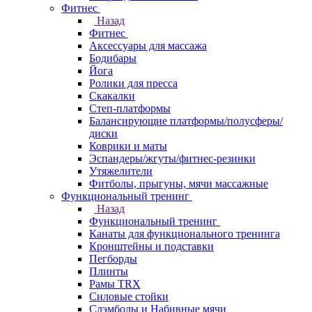
Фитнес
Назад
Фитнес
Аксессуары для массажа
Бодибары
Йога
Ролики для пресса
Скакалки
Степ-платформы
Балансирующие платформы/полусферы/
диски
Коврики и маты
Эспандеры/жгуты/фитнес-резинки
Утяжелители
Фитболы, прыгуны, мячи массажные
Функциональный тренинг
Назад
Функциональный тренинг
Канаты для функционального тренинга
Кронштейны и подставки
Пегборды
Плинты
Рамы TRX
Силовые стойки
Слэмболы и Набивные мячи