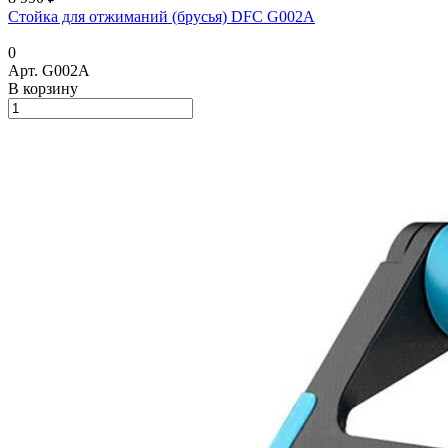
Стойка для отжиманий (брусья) DFC G002A
0
Арт.
G002A
В корзину