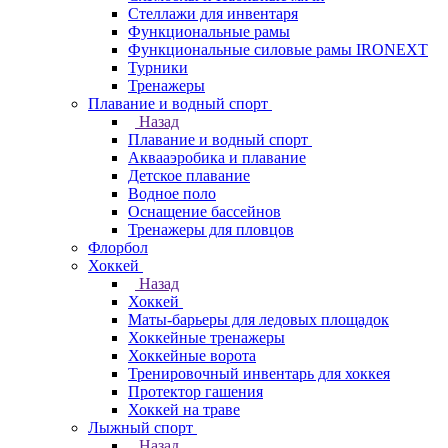
Стеллажи для инвентаря
Функциональные рамы
Функциональные силовые рамы IRONEXT
Турники
Тренажеры
Плавание и водный спорт
Назад
Плавание и водный спорт
Аквааэробика и плавание
Детское плавание
Водное поло
Оснащение бассейнов
Тренажеры для пловцов
Флорбол
Хоккей
Назад
Хоккей
Маты-барьеры для ледовых площадок
Хоккейные тренажеры
Хоккейные ворота
Тренировочный инвентарь для хоккея
Протектор гашения
Хоккей на траве
Лыжный спорт
Назад