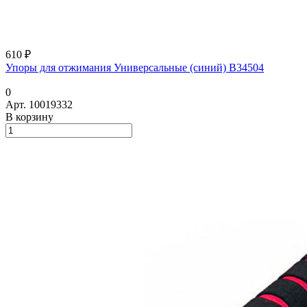
610 ₽
Упоры для отжимания Универсальные (синий) B34504
0
Арт.
10019332
В корзину