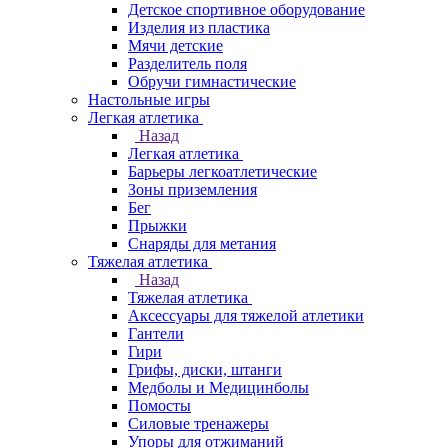
Детское спортивное оборудование
Изделия из пластика
Мячи детские
Разделитель поля
Обручи гимнастические
Настольные игры
Легкая атлетика
Назад
Легкая атлетика
Барьеры легкоатлетические
Зоны приземления
Бег
Прыжки
Снаряды для метания
Тяжелая атлетика
Назад
Тяжелая атлетика
Аксессуары для тяжелой атлетики
Гантели
Гири
Грифы, диски, штанги
Медболы и Медицинболы
Помосты
Силовые тренажеры
Упоры для отжиманий