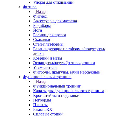
Упоры для отжиманий
Фитнес
Назад
Фитнес
Аксессуары для массажа
Бодибары
Йога
Ролики для пресса
Скакалки
Степ-платформы
Балансирующие платформы/полусферы/
диски
Коврики и маты
Эспандеры/жгуты/фитнес-резинки
Утяжелители
Фитболы, прыгуны, мячи массажные
Функциональный тренинг
Назад
Функциональный тренинг
Канаты для функционального тренинга
Кронштейны и подставки
Пегборды
Плинты
Рамы TRX
Силовые стойки