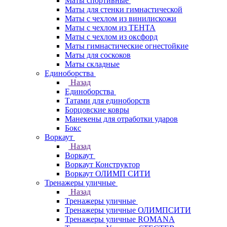
Маты спортивные
Маты для стенки гимнастической
Маты с чехлом из винилискожи
Маты с чехлом из ТЕНТА
Маты с чехлом из оксфорд
Маты гимнастические огнестойкие
Маты для соскоков
Маты складные
Единоборства
Назад
Единоборства
Татами для единоборств
Борцовские ковры
Манекены для отработки ударов
Бокс
Воркаут
Назад
Воркаут
Воркаут Конструктор
Воркаут ОЛИМП СИТИ
Тренажеры уличные
Назад
Тренажеры уличные
Тренажеры уличные ОЛИМПСИТИ
Тренажеры уличные ROMANA