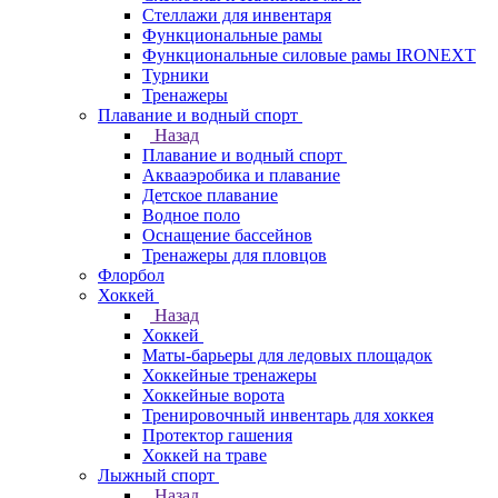
Стеллажи для инвентаря
Функциональные рамы
Функциональные силовые рамы IRONEXT
Турники
Тренажеры
Плавание и водный спорт
Назад
Плавание и водный спорт
Аквааэробика и плавание
Детское плавание
Водное поло
Оснащение бассейнов
Тренажеры для пловцов
Флорбол
Хоккей
Назад
Хоккей
Маты-барьеры для ледовых площадок
Хоккейные тренажеры
Хоккейные ворота
Тренировочный инвентарь для хоккея
Протектор гашения
Хоккей на траве
Лыжный спорт
Назад