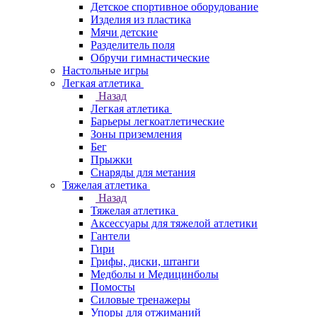
Детское спортивное оборудование
Изделия из пластика
Мячи детские
Разделитель поля
Обручи гимнастические
Настольные игры
Легкая атлетика
Назад
Легкая атлетика
Барьеры легкоатлетические
Зоны приземления
Бег
Прыжки
Снаряды для метания
Тяжелая атлетика
Назад
Тяжелая атлетика
Аксессуары для тяжелой атлетики
Гантели
Гири
Грифы, диски, штанги
Медболы и Медицинболы
Помосты
Силовые тренажеры
Упоры для отжиманий