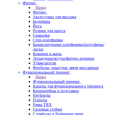
Фитнес
Назад
Фитнес
Аксессуары для массажа
Бодибары
Йога
Ролики для пресса
Скакалки
Степ-платформы
Балансирующие платформы/полусферы/
диски
Коврики и маты
Эспандеры/жгуты/фитнес-резинки
Утяжелители
Фитболы, прыгуны, мячи массажные
Функциональный тренинг
Назад
Функциональный тренинг
Канаты для функционального тренинга
Кронштейны и подставки
Пегборды
Плинты
Рамы TRX
Силовые стойки
Слэмболы и Набивные мячи