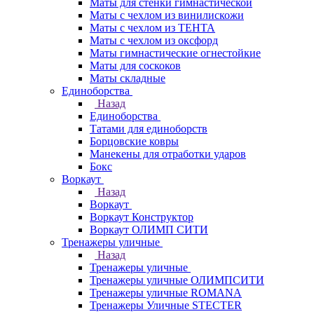
Маты для стенки гимнастической
Маты с чехлом из винилискожи
Маты с чехлом из ТЕНТА
Маты с чехлом из оксфорд
Маты гимнастические огнестойкие
Маты для соскоков
Маты складные
Единоборства
Назад
Единоборства
Татами для единоборств
Борцовские ковры
Манекены для отработки ударов
Бокс
Воркаут
Назад
Воркаут
Воркаут Конструктор
Воркаут ОЛИМП СИТИ
Тренажеры уличные
Назад
Тренажеры уличные
Тренажеры уличные ОЛИМПСИТИ
Тренажеры уличные ROMANA
Тренажеры Уличные STECTER