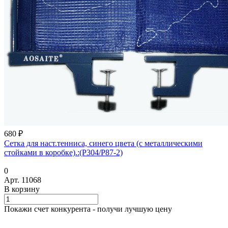
680 ₽
Сетка для наст.тенниса, синего цвета (с металлическими
стойками в коробке).:(Р304/Р87-2)
0
Арт.
11068
В корзину
Покажи счет конкурента - получи лучшую цену