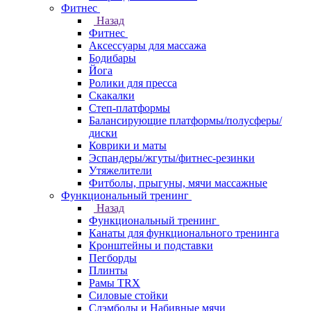
Фитнес
Назад
Фитнес
Аксессуары для массажа
Бодибары
Йога
Ролики для пресса
Скакалки
Степ-платформы
Балансирующие платформы/полусферы/
диски
Коврики и маты
Эспандеры/жгуты/фитнес-резинки
Утяжелители
Фитболы, прыгуны, мячи массажные
Функциональный тренинг
Назад
Функциональный тренинг
Канаты для функционального тренинга
Кронштейны и подставки
Пегборды
Плинты
Рамы TRX
Силовые стойки
Слэмболы и Набивные мячи