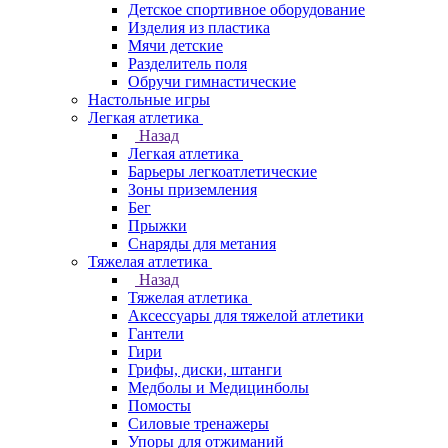
Детское спортивное оборудование
Изделия из пластика
Мячи детские
Разделитель поля
Обручи гимнастические
Настольные игры
Легкая атлетика
Назад
Легкая атлетика
Барьеры легкоатлетические
Зоны приземления
Бег
Прыжки
Снаряды для метания
Тяжелая атлетика
Назад
Тяжелая атлетика
Аксессуары для тяжелой атлетики
Гантели
Гири
Грифы, диски, штанги
Медболы и Медицинболы
Помосты
Силовые тренажеры
Упоры для отжиманий