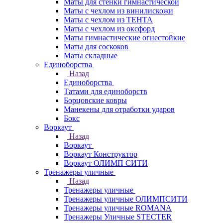
Маты для стенки гимнастической
Маты с чехлом из винилискожи
Маты с чехлом из ТЕНТА
Маты с чехлом из оксфорд
Маты гимнастические огнестойкие
Маты для соскоков
Маты складные
Единоборства
Назад
Единоборства
Татами для единоборств
Борцовские ковры
Манекены для отработки ударов
Бокс
Воркаут
Назад
Воркаут
Воркаут Конструктор
Воркаут ОЛИМП СИТИ
Тренажеры уличные
Назад
Тренажеры уличные
Тренажеры уличные ОЛИМПСИТИ
Тренажеры уличные ROMANA
Тренажеры Уличные STECTER