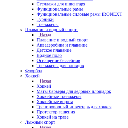
Стеллажи для инвентаря
Функциональные рамы
Функциональные силовые рамы IRONEXT
Турники
Тренажеры
Плавание и водный спорт
Назад
Плавание и водный спорт
Аквааэробика и плавание
Детское плавание
Водное поло
Оснащение бассейнов
Тренажеры для пловцов
Флорбол
Хоккей
Назад
Хоккей
Маты-барьеры для ледовых площадок
Хоккейные тренажеры
Хоккейные ворота
Тренировочный инвентарь для хоккея
Протектор гашения
Хоккей на траве
Лыжный спорт
Назад