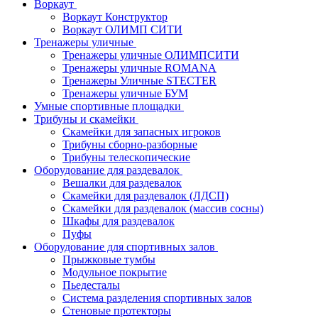
Воркаут
Воркаут Конструктор
Воркаут ОЛИМП СИТИ
Тренажеры уличные
Тренажеры уличные ОЛИМПСИТИ
Тренажеры уличные ROMANA
Тренажеры Уличные STECTER
Тренажеры уличные БУМ
Умные спортивные площадки
Трибуны и скамейки
Скамейки для запасных игроков
Трибуны сборно-разборные
Трибуны телескопические
Оборудование для раздевалок
Вешалки для раздевалок
Скамейки для раздевалок (ЛДСП)
Скамейки для раздевалок (массив сосны)
Шкафы для раздевалок
Пуфы
Оборудование для спортивных залов
Прыжковые тумбы
Модульное покрытие
Пьедесталы
Система разделения спортивных залов
Стеновые протекторы