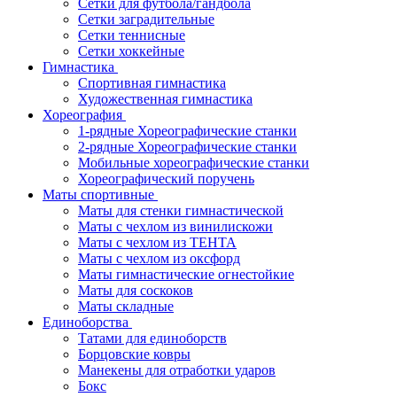
Сетки для футбола/гандбола
Сетки заградительные
Сетки теннисные
Сетки хоккейные
Гимнастика
Спортивная гимнастика
Художественная гимнастика
Хореография
1-рядные Хореографические станки
2-рядные Хореографические станки
Мобильные хореографические станки
Хореографический поручень
Маты спортивные
Маты для стенки гимнастической
Маты с чехлом из винилискожи
Маты с чехлом из ТЕНТА
Маты с чехлом из оксфорд
Маты гимнастические огнестойкие
Маты для соскоков
Маты складные
Единоборства
Татами для единоборств
Борцовские ковры
Манекены для отработки ударов
Бокс