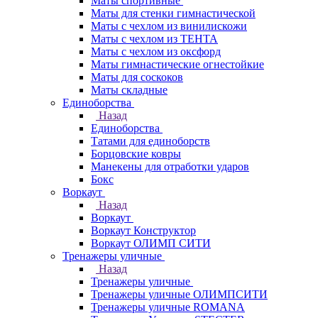
Маты спортивные
Маты для стенки гимнастической
Маты с чехлом из винилискожи
Маты с чехлом из ТЕНТА
Маты с чехлом из оксфорд
Маты гимнастические огнестойкие
Маты для соскоков
Маты складные
Единоборства
Назад
Единоборства
Татами для единоборств
Борцовские ковры
Манекены для отработки ударов
Бокс
Воркаут
Назад
Воркаут
Воркаут Конструктор
Воркаут ОЛИМП СИТИ
Тренажеры уличные
Назад
Тренажеры уличные
Тренажеры уличные ОЛИМПСИТИ
Тренажеры уличные ROMANA