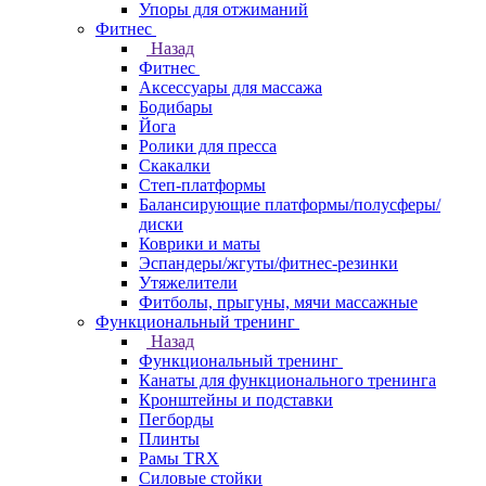
Упоры для отжиманий
Фитнес
Назад
Фитнес
Аксессуары для массажа
Бодибары
Йога
Ролики для пресса
Скакалки
Степ-платформы
Балансирующие платформы/полусферы/
диски
Коврики и маты
Эспандеры/жгуты/фитнес-резинки
Утяжелители
Фитболы, прыгуны, мячи массажные
Функциональный тренинг
Назад
Функциональный тренинг
Канаты для функционального тренинга
Кронштейны и подставки
Пегборды
Плинты
Рамы TRX
Силовые стойки