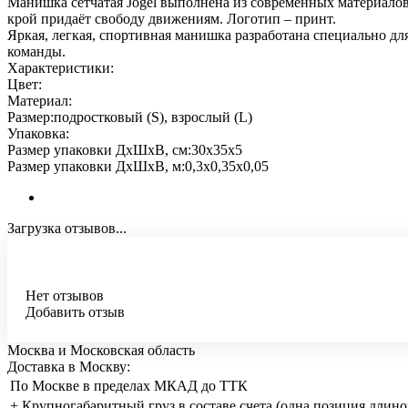
Манишка сетчатая Jögel выполнена из современных материалов.
крой придаёт свободу движениям. Логотип – принт.
Яркая, легкая, спортивная манишка разработана специально д
команды.
Характеристики:
Цвет:
Материал:
Размер:подростковый (S), взрослый (L)
Упаковка:
Размер упаковки ДхШхВ, см:30х35х5
Размер упаковки ДхШхВ, м:0,3х0,35х0,05
Загрузка отзывов...
Нет отзывов
Добавить отзыв
Москва и Московская область
Доставка в Москву:
По Москве в пределах МКАД до ТТК
+ Крупногабаритный груз в составе счета (одна позиция длино