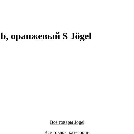
b, оранжевый S Jögel
ib, оранжевый S Jögel
Все товары Jögel
Все товары категории