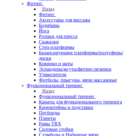
Фитнес
Назад
Фитнес
Аксессуары для массажа
Бодибары
Йога
Ролики для пресса
Скакалки
Степ-платформы
Балансирующие платформы/полусферы/
диски
Коврики и маты
Эспандеры/жгуты/фитнес-резинки
Утяжелители
Фитболы, прыгуны, мячи массажные
Функциональный тренинг
Назад
Функциональный тренинг
Канаты для функционального тренинга
Кронштейны и подставки
Пегборды
Плинты
Рамы TRX
Силовые стойки
Слэмболы и Набивные мячи