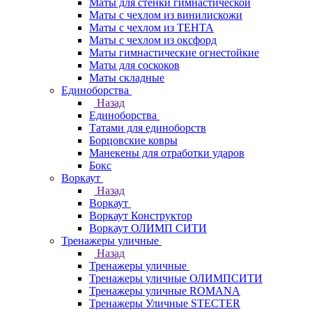
Маты для стенки гимнастической
Маты с чехлом из винилискожи
Маты с чехлом из ТЕНТА
Маты с чехлом из оксфорд
Маты гимнастические огнестойкие
Маты для соскоков
Маты складные
Единоборства
Назад
Единоборства
Татами для единоборств
Борцовские ковры
Манекены для отработки ударов
Бокс
Воркаут
Назад
Воркаут
Воркаут Конструктор
Воркаут ОЛИМП СИТИ
Тренажеры уличные
Назад
Тренажеры уличные
Тренажеры уличные ОЛИМПСИТИ
Тренажеры уличные ROMANA
Тренажеры Уличные STECTER