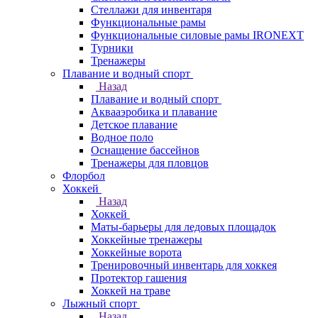
Стеллажи для инвентаря
Функциональные рамы
Функциональные силовые рамы IRONEXT
Турники
Тренажеры
Плавание и водный спорт
Назад
Плавание и водный спорт
Аквааэробика и плавание
Детское плавание
Водное поло
Оснащение бассейнов
Тренажеры для пловцов
Флорбол
Хоккей
Назад
Хоккей
Маты-барьеры для ледовых площадок
Хоккейные тренажеры
Хоккейные ворота
Тренировочный инвентарь для хоккея
Протектор гашения
Хоккей на траве
Лыжный спорт
Назад