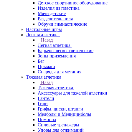
Детское спортивное оборудование
Изделия из пластика
Мячи детские
Разделитель поля
Обручи гимнастические
Настольные игры
Легкая атлетика
Назад
Легкая атлетика
Барьеры легкоатлетические
Зоны приземления
Бег
Прыжки
Снаряды для метания
Тяжелая атлетика
Назад
Тяжелая атлетика
Аксессуары для тяжелой атлетики
Гантели
Гири
Грифы, диски, штанги
Медболы и Медицинболы
Помосты
Силовые тренажеры
Упоры для отжиманий