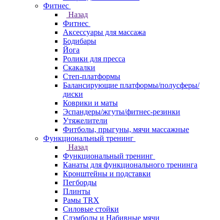
Фитнес
Назад
Фитнес
Аксессуары для массажа
Бодибары
Йога
Ролики для пресса
Скакалки
Степ-платформы
Балансирующие платформы/полусферы/
диски
Коврики и маты
Эспандеры/жгуты/фитнес-резинки
Утяжелители
Фитболы, прыгуны, мячи массажные
Функциональный тренинг
Назад
Функциональный тренинг
Канаты для функционального тренинга
Кронштейны и подставки
Пегборды
Плинты
Рамы TRX
Силовые стойки
Слэмболы и Набивные мячи