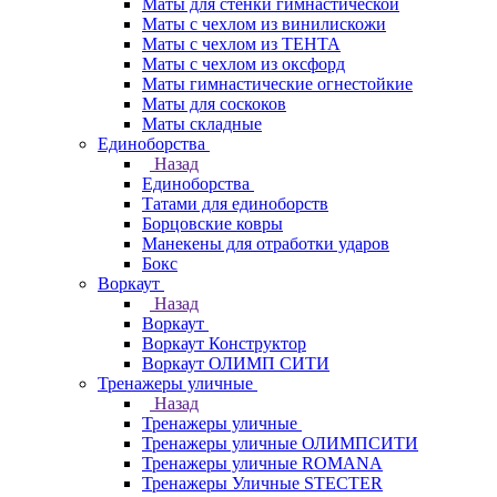
Маты для стенки гимнастической
Маты с чехлом из винилискожи
Маты с чехлом из ТЕНТА
Маты с чехлом из оксфорд
Маты гимнастические огнестойкие
Маты для соскоков
Маты складные
Единоборства
Назад
Единоборства
Татами для единоборств
Борцовские ковры
Манекены для отработки ударов
Бокс
Воркаут
Назад
Воркаут
Воркаут Конструктор
Воркаут ОЛИМП СИТИ
Тренажеры уличные
Назад
Тренажеры уличные
Тренажеры уличные ОЛИМПСИТИ
Тренажеры уличные ROMANA
Тренажеры Уличные STECTER