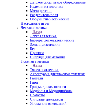
Детское спортивное оборудование
Изделия из пластика
Мячи детские
Разделитель поля
Обручи гимнастические
Настольные игры
Легкая атлетика
Назад
Легкая атлетика
Барьеры легкоатлетические
Зоны приземления
Бег
Прыжки
Снаряды для метания
Тяжелая атлетика
Назад
Тяжелая атлетика
Аксессуары для тяжелой атлетики
Гантели
Гири
Грифы, диски, штанги
Медболы и Медицинболы
Помосты
Силовые тренажеры
Упоры для отжиманий