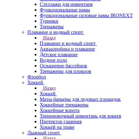
Стеллажи для инвентаря
Функциональные рамы
Функциональные силовые рамы IRONEXT
Турники
Тренажеры
Плавание и водный спорт
Назад
Плавание и водный спорт
Аквааэробика и плавание
Детское плавание
Водное поло
Оснащение бассейнов
Тренажеры для пловцов
Флорбол
Хоккей
Назад
Хоккей
Маты-барьеры для ледовых площадок
Хоккейные тренажеры
Хоккейные ворота
Тренировочный инвентарь для хоккея
Протектор гашения
Хоккей на траве
Лыжный спорт
Назад