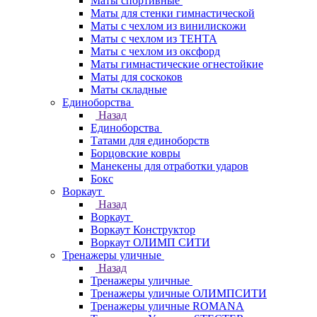
Маты спортивные
Маты для стенки гимнастической
Маты с чехлом из винилискожи
Маты с чехлом из ТЕНТА
Маты с чехлом из оксфорд
Маты гимнастические огнестойкие
Маты для соскоков
Маты складные
Единоборства
Назад
Единоборства
Татами для единоборств
Борцовские ковры
Манекены для отработки ударов
Бокс
Воркаут
Назад
Воркаут
Воркаут Конструктор
Воркаут ОЛИМП СИТИ
Тренажеры уличные
Назад
Тренажеры уличные
Тренажеры уличные ОЛИМПСИТИ
Тренажеры уличные ROMANA