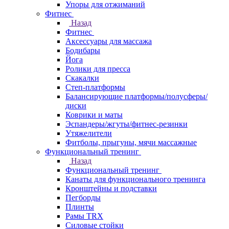
Упоры для отжиманий
Фитнес
Назад
Фитнес
Аксессуары для массажа
Бодибары
Йога
Ролики для пресса
Скакалки
Степ-платформы
Балансирующие платформы/полусферы/
диски
Коврики и маты
Эспандеры/жгуты/фитнес-резинки
Утяжелители
Фитболы, прыгуны, мячи массажные
Функциональный тренинг
Назад
Функциональный тренинг
Канаты для функционального тренинга
Кронштейны и подставки
Пегборды
Плинты
Рамы TRX
Силовые стойки