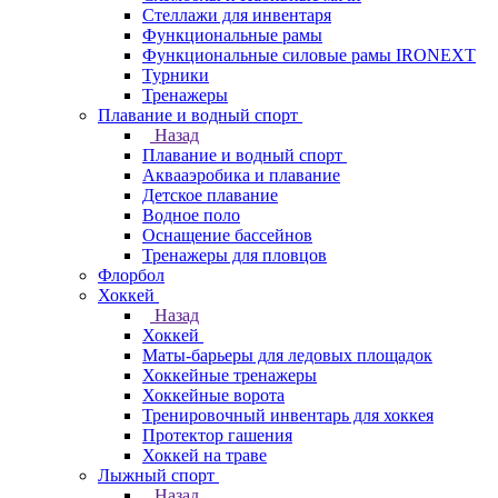
Стеллажи для инвентаря
Функциональные рамы
Функциональные силовые рамы IRONEXT
Турники
Тренажеры
Плавание и водный спорт
Назад
Плавание и водный спорт
Аквааэробика и плавание
Детское плавание
Водное поло
Оснащение бассейнов
Тренажеры для пловцов
Флорбол
Хоккей
Назад
Хоккей
Маты-барьеры для ледовых площадок
Хоккейные тренажеры
Хоккейные ворота
Тренировочный инвентарь для хоккея
Протектор гашения
Хоккей на траве
Лыжный спорт
Назад