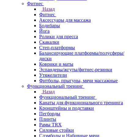
Фитнес
Назад
Фитнес
Аксессуары для массажа
Бодибары
Йога
Ролики для пресса
Скакалки
Степ-платформы
Балансирующие платформы/полусферы/
диски
Коврики и маты
Эспандеры/жгуты/фитнес-резинки
Утяжелители
Фитболы, прыгуны, мячи массажные
Функциональный тренинг
Назад
Функциональный тренинг
Канаты для функционального тренинга
Кронштейны и подставки
Пегборды
Плинты
Рамы TRX
Силовые стойки
Слэмболы и Набивные мячи