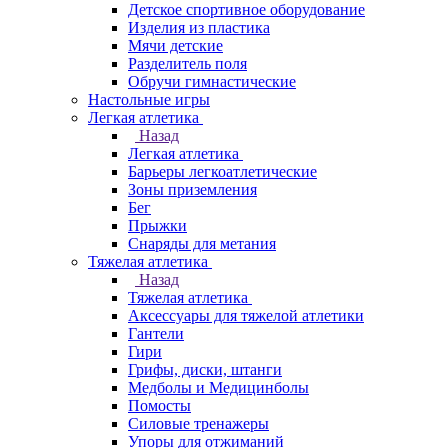
Детское спортивное оборудование
Изделия из пластика
Мячи детские
Разделитель поля
Обручи гимнастические
Настольные игры
Легкая атлетика
Назад
Легкая атлетика
Барьеры легкоатлетические
Зоны приземления
Бег
Прыжки
Снаряды для метания
Тяжелая атлетика
Назад
Тяжелая атлетика
Аксессуары для тяжелой атлетики
Гантели
Гири
Грифы, диски, штанги
Медболы и Медицинболы
Помосты
Силовые тренажеры
Упоры для отжиманий