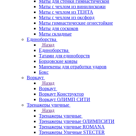
Маты для стенки гимнастической
Маты с чехлом из винилискожи
Маты с чехлом из ТЕНТА
Маты с чехлом из оксфорд
Маты гимнастические огнестойкие
Маты для соскоков
Маты складные
Единоборства
Назад
Единоборства
Татами для единоборств
Борцовские ковры
Манекены для отработки ударов
Бокс
Воркаут
Назад
Воркаут
Воркаут Конструктор
Воркаут ОЛИМП СИТИ
Тренажеры уличные
Назад
Тренажеры уличные
Тренажеры уличные ОЛИМПСИТИ
Тренажеры уличные ROMANA
Тренажеры Уличные STECTER