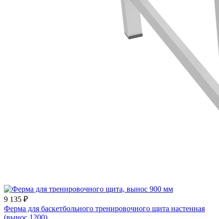
9 135 ₽
Ферма для баскетбольного тренировочного щита настенная
(вынос 1200)