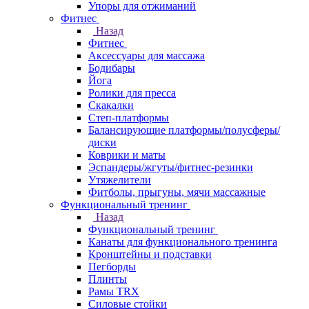
Упоры для отжиманий
Фитнес
Назад
Фитнес
Аксессуары для массажа
Бодибары
Йога
Ролики для пресса
Скакалки
Степ-платформы
Балансирующие платформы/полусферы/
диски
Коврики и маты
Эспандеры/жгуты/фитнес-резинки
Утяжелители
Фитболы, прыгуны, мячи массажные
Функциональный тренинг
Назад
Функциональный тренинг
Канаты для функционального тренинга
Кронштейны и подставки
Пегборды
Плинты
Рамы TRX
Силовые стойки