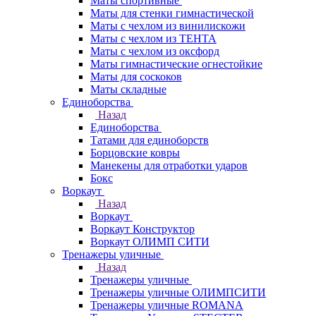
Маты спортивные
Маты для стенки гимнастической
Маты с чехлом из винилискожи
Маты с чехлом из ТЕНТА
Маты с чехлом из оксфорд
Маты гимнастические огнестойкие
Маты для соскоков
Маты складные
Единоборства
Назад
Единоборства
Татами для единоборств
Борцовские ковры
Манекены для отработки ударов
Бокс
Воркаут
Назад
Воркаут
Воркаут Конструктор
Воркаут ОЛИМП СИТИ
Тренажеры уличные
Назад
Тренажеры уличные
Тренажеры уличные ОЛИМПСИТИ
Тренажеры уличные ROMANA