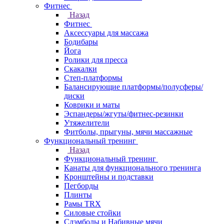
Фитнес
Назад
Фитнес
Аксессуары для массажа
Бодибары
Йога
Ролики для пресса
Скакалки
Степ-платформы
Балансирующие платформы/полусферы/
диски
Коврики и маты
Эспандеры/жгуты/фитнес-резинки
Утяжелители
Фитболы, прыгуны, мячи массажные
Функциональный тренинг
Назад
Функциональный тренинг
Канаты для функционального тренинга
Кронштейны и подставки
Пегборды
Плинты
Рамы TRX
Силовые стойки
Слэмболы и Набивные мячи