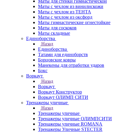
Маты для стенки гимнастической
Маты с чехлом из винилискожи
Маты с чехлом из ТЕНТА
Маты с чехлом из оксфорд
Маты гимнастические огнестойкие
Маты для соскоков
Маты складные
Единоборства
Назад
Единоборства
Татами для единоборств
Борцовские ковры
Манекены для отработки ударов
Бокс
Воркаут
Назад
Воркаут
Воркаут Конструктор
Воркаут ОЛИМП СИТИ
Тренажеры уличные
Назад
Тренажеры уличные
Тренажеры уличные ОЛИМПСИТИ
Тренажеры уличные ROMANA
Тренажеры Уличные STECTER