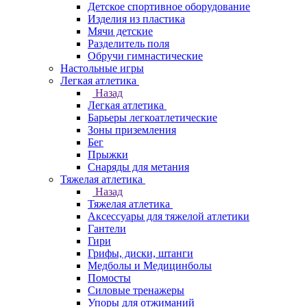
Детское спортивное оборудование
Изделия из пластика
Мячи детские
Разделитель поля
Обручи гимнастические
Настольные игры
Легкая атлетика
Назад
Легкая атлетика
Барьеры легкоатлетические
Зоны приземления
Бег
Прыжки
Снаряды для метания
Тяжелая атлетика
Назад
Тяжелая атлетика
Аксессуары для тяжелой атлетики
Гантели
Гири
Грифы, диски, штанги
Медболы и Медицинболы
Помосты
Силовые тренажеры
Упоры для отжиманий