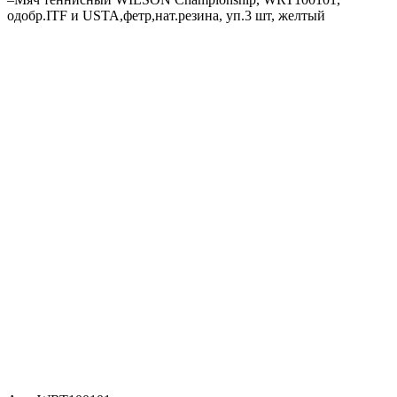
одобр.ITF и USTA,фетр,нат.резина, уп.3 шт, желтый