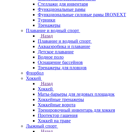
Стеллажи для инвентаря
Функциональные рамы
Функциональные силовые рамы IRONEXT
Турники
Тренажеры
Плавание и водный спорт
Назад
Плавание и водный спорт
Аквааэробика и плавание
Детское плавание
Водное поло
Оснащение бассейнов
Тренажеры для пловцов
Флорбол
Хоккей
Назад
Хоккей
Маты-барьеры для ледовых площадок
Хоккейные тренажеры
Хоккейные ворота
Тренировочный инвентарь для хоккея
Протектор гашения
Хоккей на траве
Лыжный спорт
Назад