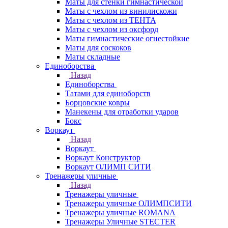
Маты для стенки гимнастической
Маты с чехлом из винилискожи
Маты с чехлом из ТЕНТА
Маты с чехлом из оксфорд
Маты гимнастические огнестойкие
Маты для соскоков
Маты складные
Единоборства
Назад
Единоборства
Татами для единоборств
Борцовские ковры
Манекены для отработки ударов
Бокс
Воркаут
Назад
Воркаут
Воркаут Конструктор
Воркаут ОЛИМП СИТИ
Тренажеры уличные
Назад
Тренажеры уличные
Тренажеры уличные ОЛИМПСИТИ
Тренажеры уличные ROMANA
Тренажеры Уличные STECTER