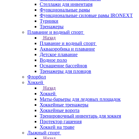
Стеллажи для инвентаря
Функциональные рамы
Функциональные силовые рамы IRONEXT
Турники
Тренажеры
Плавание и водный спорт
Назад
Плавание и водный спорт
Аквааэробика и плавание
Детское плавание
Водное поло
Оснащение бассейнов
Тренажеры для пловцов
Флорбол
Хоккей
Назад
Хоккей
Маты-барьеры для ледовых площадок
Хоккейные тренажеры
Хоккейные ворота
Тренировочный инвентарь для хоккея
Протектор гашения
Хоккей на траве
Лыжный спорт
Назад