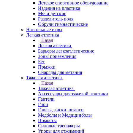
Детское спортивное оборудование
Изделия из пластика
Мячи детские
Разделитель поля
Обручи гимнастические
Настольные игры
Легкая атлетика
Назад
Легкая атлетика
Барьеры легкоатлетические
Зоны приземления
Бег
Прыжки
Снаряды для метания
Тяжелая атлетика
Назад
Тяжелая атлетика
Аксессуары для тяжелой атлетики
Гантели
Гири
Грифы, диски, штанги
Медболы и Медицинболы
Помосты
Силовые тренажеры
Упоры для отжиманий