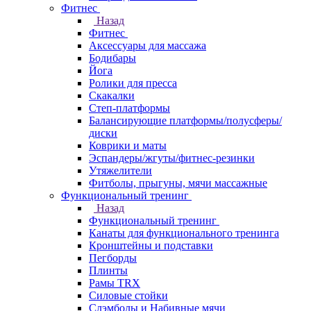
Фитнес
Назад
Фитнес
Аксессуары для массажа
Бодибары
Йога
Ролики для пресса
Скакалки
Степ-платформы
Балансирующие платформы/полусферы/
диски
Коврики и маты
Эспандеры/жгуты/фитнес-резинки
Утяжелители
Фитболы, прыгуны, мячи массажные
Функциональный тренинг
Назад
Функциональный тренинг
Канаты для функционального тренинга
Кронштейны и подставки
Пегборды
Плинты
Рамы TRX
Силовые стойки
Слэмболы и Набивные мячи