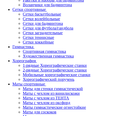
Ракетки и наборы для бадминтона
Воланчики для бадминтона
Сетки спортивные
Сетки баскетбольные
Сетки волейбольные
Сетки для бадминтона
Сетки для футбола/гандбола
Сетки заградительные
Сетки теннисные
Сетки хоккейные
Гимнастика
Спортивная гимнастика
Художественная гимнастика
Хореография
1-рядные Хореографические станки
2-рядные Хореографические станки
Мобильные хореографические станки
Хореографический поручень
Маты спортивные
Маты для стенки гимнастической
Маты с чехлом из винилискожи
Маты с чехлом из ТЕНТА
Маты с чехлом из оксфорд
Маты гимнастические огнестойкие
Маты для соскоков