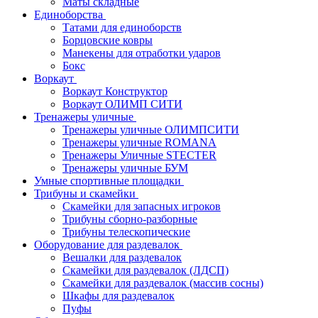
Маты складные
Единоборства
Татами для единоборств
Борцовские ковры
Манекены для отработки ударов
Бокс
Воркаут
Воркаут Конструктор
Воркаут ОЛИМП СИТИ
Тренажеры уличные
Тренажеры уличные ОЛИМПСИТИ
Тренажеры уличные ROMANA
Тренажеры Уличные STECTER
Тренажеры уличные БУМ
Умные спортивные площадки
Трибуны и скамейки
Скамейки для запасных игроков
Трибуны сборно-разборные
Трибуны телескопические
Оборудование для раздевалок
Вешалки для раздевалок
Скамейки для раздевалок (ЛДСП)
Скамейки для раздевалок (массив сосны)
Шкафы для раздевалок
Пуфы