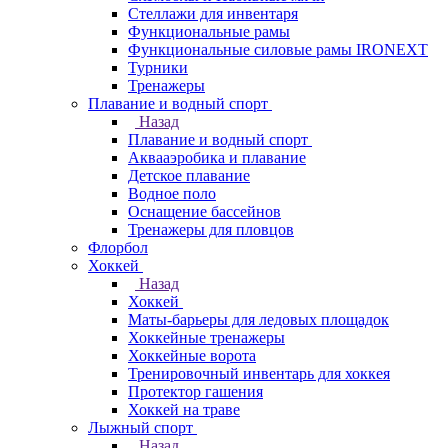
Стеллажи для инвентаря
Функциональные рамы
Функциональные силовые рамы IRONEXT
Турники
Тренажеры
Плавание и водный спорт
Назад
Плавание и водный спорт
Аквааэробика и плавание
Детское плавание
Водное поло
Оснащение бассейнов
Тренажеры для пловцов
Флорбол
Хоккей
Назад
Хоккей
Маты-барьеры для ледовых площадок
Хоккейные тренажеры
Хоккейные ворота
Тренировочный инвентарь для хоккея
Протектор гашения
Хоккей на траве
Лыжный спорт
Назад