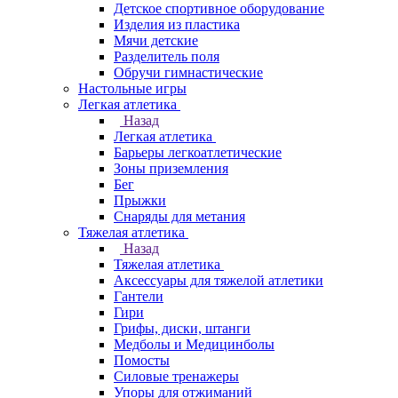
Детское спортивное оборудование
Изделия из пластика
Мячи детские
Разделитель поля
Обручи гимнастические
Настольные игры
Легкая атлетика
Назад
Легкая атлетика
Барьеры легкоатлетические
Зоны приземления
Бег
Прыжки
Снаряды для метания
Тяжелая атлетика
Назад
Тяжелая атлетика
Аксессуары для тяжелой атлетики
Гантели
Гири
Грифы, диски, штанги
Медболы и Медицинболы
Помосты
Силовые тренажеры
Упоры для отжиманий