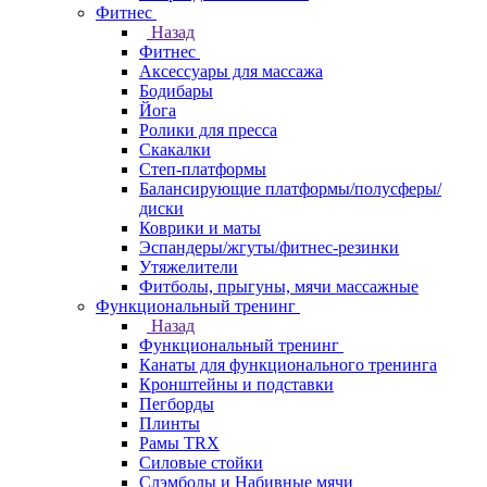
Фитнес
Назад
Фитнес
Аксессуары для массажа
Бодибары
Йога
Ролики для пресса
Скакалки
Степ-платформы
Балансирующие платформы/полусферы/
диски
Коврики и маты
Эспандеры/жгуты/фитнес-резинки
Утяжелители
Фитболы, прыгуны, мячи массажные
Функциональный тренинг
Назад
Функциональный тренинг
Канаты для функционального тренинга
Кронштейны и подставки
Пегборды
Плинты
Рамы TRX
Силовые стойки
Слэмболы и Набивные мячи