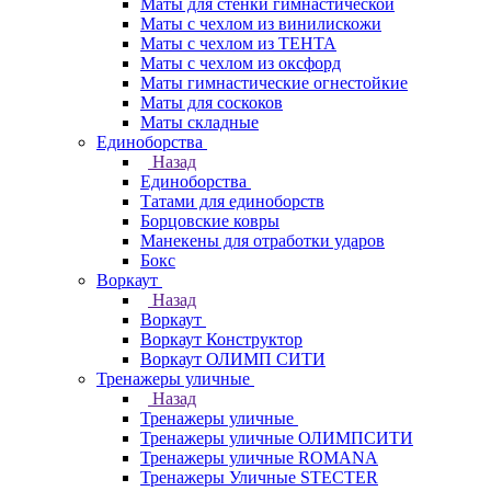
Маты для стенки гимнастической
Маты с чехлом из винилискожи
Маты с чехлом из ТЕНТА
Маты с чехлом из оксфорд
Маты гимнастические огнестойкие
Маты для соскоков
Маты складные
Единоборства
Назад
Единоборства
Татами для единоборств
Борцовские ковры
Манекены для отработки ударов
Бокс
Воркаут
Назад
Воркаут
Воркаут Конструктор
Воркаут ОЛИМП СИТИ
Тренажеры уличные
Назад
Тренажеры уличные
Тренажеры уличные ОЛИМПСИТИ
Тренажеры уличные ROMANA
Тренажеры Уличные STECTER