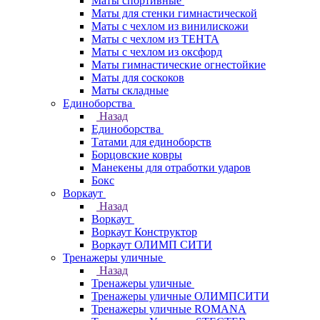
Маты спортивные
Маты для стенки гимнастической
Маты с чехлом из винилискожи
Маты с чехлом из ТЕНТА
Маты с чехлом из оксфорд
Маты гимнастические огнестойкие
Маты для соскоков
Маты складные
Единоборства
Назад
Единоборства
Татами для единоборств
Борцовские ковры
Манекены для отработки ударов
Бокс
Воркаут
Назад
Воркаут
Воркаут Конструктор
Воркаут ОЛИМП СИТИ
Тренажеры уличные
Назад
Тренажеры уличные
Тренажеры уличные ОЛИМПСИТИ
Тренажеры уличные ROMANA