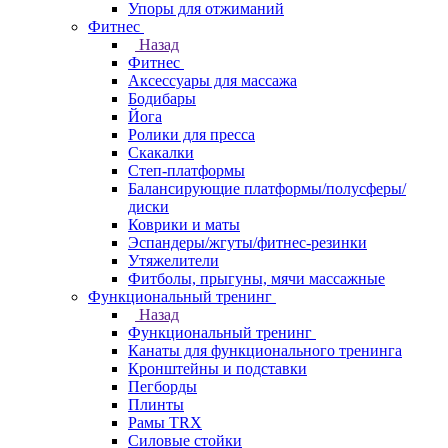
Упоры для отжиманий
Фитнес
Назад
Фитнес
Аксессуары для массажа
Бодибары
Йога
Ролики для пресса
Скакалки
Степ-платформы
Балансирующие платформы/полусферы/
диски
Коврики и маты
Эспандеры/жгуты/фитнес-резинки
Утяжелители
Фитболы, прыгуны, мячи массажные
Функциональный тренинг
Назад
Функциональный тренинг
Канаты для функционального тренинга
Кронштейны и подставки
Пегборды
Плинты
Рамы TRX
Силовые стойки