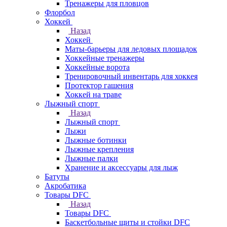
Тренажеры для пловцов
Флорбол
Хоккей
Назад
Хоккей
Маты-барьеры для ледовых площадок
Хоккейные тренажеры
Хоккейные ворота
Тренировочный инвентарь для хоккея
Протектор гашения
Хоккей на траве
Лыжный спорт
Назад
Лыжный спорт
Лыжи
Лыжные ботинки
Лыжные крепления
Лыжные палки
Хранение и аксессуары для лыж
Батуты
Акробатика
Товары DFC
Назад
Товары DFC
Баскетбольные щиты и стойки DFC