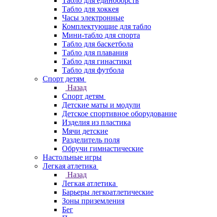
Табло для единоборств
Табло для хоккея
Часы электронные
Комплектующие для табло
Мини-табло для спорта
Табло для баскетбола
Табло для плавания
Табло для гинастики
Табло для футбола
Спорт детям
Назад
Спорт детям
Детские маты и модули
Детское спортивное оборудование
Изделия из пластика
Мячи детские
Разделитель поля
Обручи гимнастические
Настольные игры
Легкая атлетика
Назад
Легкая атлетика
Барьеры легкоатлетические
Зоны приземления
Бег