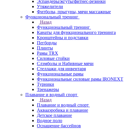
Эспандеры/жгуты/фитнес-резинки
Утяжелители
Фитболы, прыгуны, мячи массажные
Функциональный тренинг
Назад
Функциональный тренинг
Канаты для функционального тренинга
Кронштейны и подставки
Пегборды
Плинты
Рамы TRX
Силовые стойки
Слэмболы и Набивные мячи
Стеллажи для инвентаря
Функциональные рамы
Функциональные силовые рамы IRONEXT
Турники
Тренажеры
Плавание и водный спорт
Назад
Плавание и водный спорт
Аквааэробика и плавание
Детское плавание
Водное поло
Оснащение бассейнов