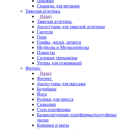
Прыжки
Снаряды для метания
Тяжелая атлетика
Назад
Тяжелая атлетика
Аксессуары для тяжелой атлетики
Гантели
Гири
Грифы, диски, штанги
Медболы и Медицинболы
Помосты
Силовые тренажеры
Упоры для отжиманий
Фитнес
Назад
Фитнес
Аксессуары для массажа
Бодибары
Йога
Ролики для пресса
Скакалки
Степ-платформы
Балансирующие платформы/полусферы/
диски
Коврики и маты