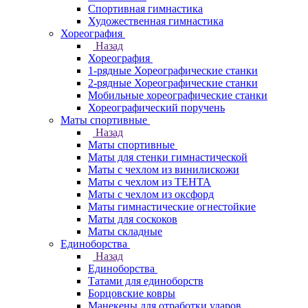
Спортивная гимнастика
Художественная гимнастика
Хореография
Назад
Хореография
1-рядные Хореографические станки
2-рядные Хореографические станки
Мобильные хореографические станки
Хореографический поручень
Маты спортивные
Назад
Маты спортивные
Маты для стенки гимнастической
Маты с чехлом из винилискожи
Маты с чехлом из ТЕНТА
Маты с чехлом из оксфорд
Маты гимнастические огнестойкие
Маты для соскоков
Маты складные
Единоборства
Назад
Единоборства
Татами для единоборств
Борцовские ковры
Манекены для отработки ударов