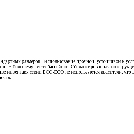
стандартных размеров. Использование прочной, устойчивой к у
тупным большему числу бассейнов. Сбалансированная конструкци
тве инвентаря серии ECO-ECO не используются красители, что д
ость.