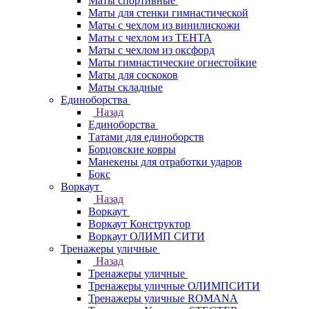
Маты спортивные
Маты для стенки гимнастической
Маты с чехлом из винилискожи
Маты с чехлом из ТЕНТА
Маты с чехлом из оксфорд
Маты гимнастические огнестойкие
Маты для соскоков
Маты складные
Единоборства
Назад
Единоборства
Татами для единоборств
Борцовские ковры
Манекены для отработки ударов
Бокс
Воркаут
Назад
Воркаут
Воркаут Конструктор
Воркаут ОЛИМП СИТИ
Тренажеры уличные
Назад
Тренажеры уличные
Тренажеры уличные ОЛИМПСИТИ
Тренажеры уличные ROMANA