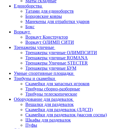
Маты складные
Единоборства
Татами для единоборств
Борцовские ковры
Манекены для отработки ударов
Бокс
Воркаут
Воркаут Конструктор
Воркаут ОЛИМП СИТИ
Тренажеры уличные
Тренажеры уличные ОЛИМПСИТИ
Тренажеры уличные ROMANA
Тренажеры Уличные STECTER
Тренажеры уличные БУМ
Умные спортивные площадки
Трибуны и скамейки
Скамейки для запасных игроков
Трибуны сборно-разборные
Трибуны телескопические
Оборудование для раздевалок
Вешалки для раздевалок
Скамейки для раздевалок (ЛДСП)
Скамейки для раздевалок (массив сосны)
Шкафы для раздевалок
Пуфы