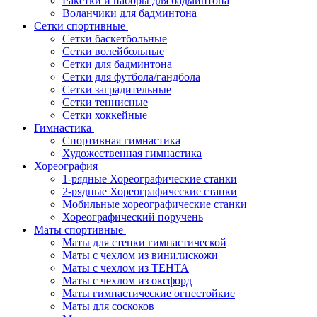
Ракетки и наборы для бадминтона
Воланчики для бадминтона
Сетки спортивные
Сетки баскетбольные
Сетки волейбольные
Сетки для бадминтона
Сетки для футбола/гандбола
Сетки заградительные
Сетки теннисные
Сетки хоккейные
Гимнастика
Спортивная гимнастика
Художественная гимнастика
Хореография
1-рядные Хореографические станки
2-рядные Хореографические станки
Мобильные хореографические станки
Хореографический поручень
Маты спортивные
Маты для стенки гимнастической
Маты с чехлом из винилискожи
Маты с чехлом из ТЕНТА
Маты с чехлом из оксфорд
Маты гимнастические огнестойкие
Маты для соскоков