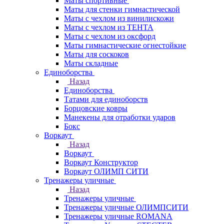
Маты спортивные
Маты для стенки гимнастической
Маты с чехлом из винилискожи
Маты с чехлом из ТЕНТА
Маты с чехлом из оксфорд
Маты гимнастические огнестойкие
Маты для соскоков
Маты складные
Единоборства
Назад
Единоборства
Татами для единоборств
Борцовские ковры
Манекены для отработки ударов
Бокс
Воркаут
Назад
Воркаут
Воркаут Конструктор
Воркаут ОЛИМП СИТИ
Тренажеры уличные
Назад
Тренажеры уличные
Тренажеры уличные ОЛИМПСИТИ
Тренажеры уличные ROMANA