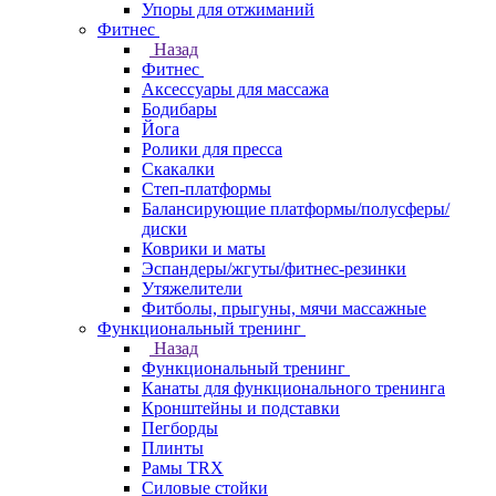
Упоры для отжиманий
Фитнес
Назад
Фитнес
Аксессуары для массажа
Бодибары
Йога
Ролики для пресса
Скакалки
Степ-платформы
Балансирующие платформы/полусферы/
диски
Коврики и маты
Эспандеры/жгуты/фитнес-резинки
Утяжелители
Фитболы, прыгуны, мячи массажные
Функциональный тренинг
Назад
Функциональный тренинг
Канаты для функционального тренинга
Кронштейны и подставки
Пегборды
Плинты
Рамы TRX
Силовые стойки