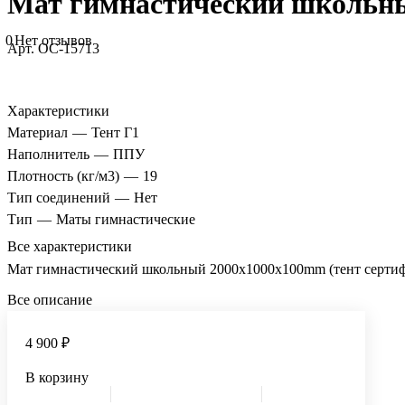
Мат гимнастический школьн
0
Нет отзывов
Арт.
ОС-15713
Характеристики
Материал
—
Тент Г1
Наполнитель
—
ППУ
Плотность (кг/м3)
—
19
Тип соединений
—
Нет
Тип
—
Маты гимнастические
Все характеристики
Мат гимнастический школьный 2000x1000x100mm (тент серт
Все описание
4 900 ₽
В корзину