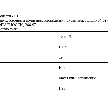
ючести - Г1
двухсторонним поливинилхлоридным покрытием, толщиной от 0,40
ОПАСНОСТИ) 244-97.
товую ткань.
Тент Г1
ППУ
19
Нет
Маты гимнастические
Нет