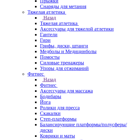
Прыжки
Снаряды для метания
Тяжелая атлетика
Назад
Тяжелая атлетика
Аксессуары для тяжелой атлетики
Гантели
Гири
Грифы, диски, штанги
Медболы и Медицинболы
Помосты
Силовые тренажеры
Упоры для отжиманий
Фитнес
Назад
Фитнес
Аксессуары для массажа
Бодибары
Йога
Ролики для пресса
Скакалки
Степ-платформы
Балансирующие платформы/полусферы/
диски
Коврики и маты