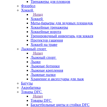
Тренажеры для пловцов
Флорбол
Хоккей
Назад
Хоккей
Маты-барьеры для ледовых площадок
Хоккейные тренажеры
Хоккейные ворота
Тренировочный инвентарь для хоккея
Протектор гашения
Хоккей на траве
Лыжный спорт
Назад
Лыжный спорт
Лыжи
Лыжные ботинки
Лыжные крепления
Лыжные палки
Хранение и аксессуары для лыж
Батуты
Акробатика
Товары DFC
Назад
Товары DFC
Баскетбольные щиты и стойки DFC