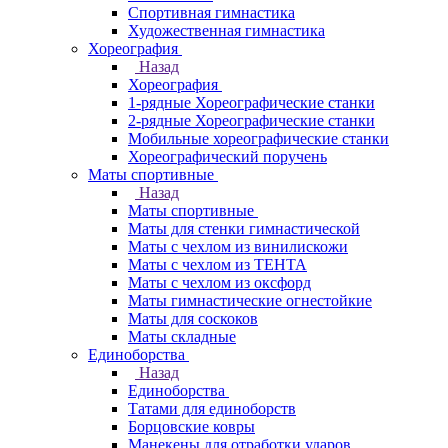
Спортивная гимнастика
Художественная гимнастика
Хореография
Назад
Хореография
1-рядные Хореографические станки
2-рядные Хореографические станки
Мобильные хореографические станки
Хореографический поручень
Маты спортивные
Назад
Маты спортивные
Маты для стенки гимнастической
Маты с чехлом из винилискожи
Маты с чехлом из ТЕНТА
Маты с чехлом из оксфорд
Маты гимнастические огнестойкие
Маты для соскоков
Маты складные
Единоборства
Назад
Единоборства
Татами для единоборств
Борцовские ковры
Манекены для отработки ударов