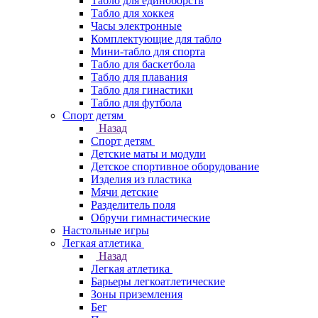
Табло для единоборств
Табло для хоккея
Часы электронные
Комплектующие для табло
Мини-табло для спорта
Табло для баскетбола
Табло для плавания
Табло для гинастики
Табло для футбола
Спорт детям
Назад
Спорт детям
Детские маты и модули
Детское спортивное оборудование
Изделия из пластика
Мячи детские
Разделитель поля
Обручи гимнастические
Настольные игры
Легкая атлетика
Назад
Легкая атлетика
Барьеры легкоатлетические
Зоны приземления
Бег