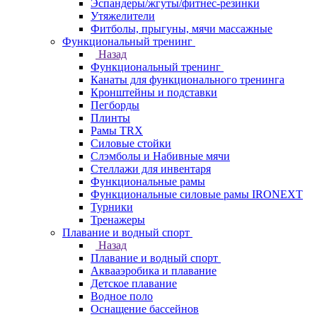
Эспандеры/жгуты/фитнес-резинки
Утяжелители
Фитболы, прыгуны, мячи массажные
Функциональный тренинг
Назад
Функциональный тренинг
Канаты для функционального тренинга
Кронштейны и подставки
Пегборды
Плинты
Рамы TRX
Силовые стойки
Слэмболы и Набивные мячи
Стеллажи для инвентаря
Функциональные рамы
Функциональные силовые рамы IRONEXT
Турники
Тренажеры
Плавание и водный спорт
Назад
Плавание и водный спорт
Аквааэробика и плавание
Детское плавание
Водное поло
Оснащение бассейнов