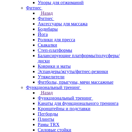
Упоры для отжиманий
Фитнес
Назад
Фитнес
Аксессуары для массажа
Бодибары
Йога
Ролики для пресса
Скакалки
Степ-платформы
Балансирующие платформы/полусферы/
диски
Коврики и маты
Эспандеры/жгуты/фитнес-резинки
Утяжелители
Фитболы, прыгуны, мячи массажные
Функциональный тренинг
Назад
Функциональный тренинг
Канаты для функционального тренинга
Кронштейны и подставки
Пегборды
Плинты
Рамы TRX
Силовые стойки