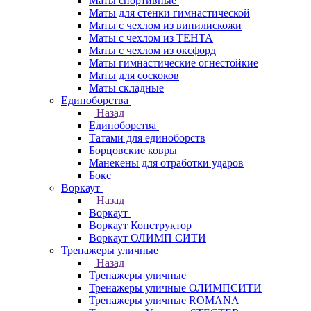
Маты спортивные
Маты для стенки гимнастической
Маты с чехлом из винилискожи
Маты с чехлом из ТЕНТА
Маты с чехлом из оксфорд
Маты гимнастические огнестойкие
Маты для соскоков
Маты складные
Единоборства
Назад
Единоборства
Татами для единоборств
Борцовские ковры
Манекены для отработки ударов
Бокс
Воркаут
Назад
Воркаут
Воркаут Конструктор
Воркаут ОЛИМП СИТИ
Тренажеры уличные
Назад
Тренажеры уличные
Тренажеры уличные ОЛИМПСИТИ
Тренажеры уличные ROMANA