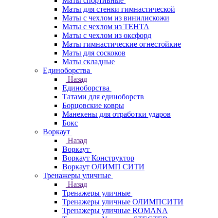
Маты спортивные
Маты для стенки гимнастической
Маты с чехлом из винилискожи
Маты с чехлом из ТЕНТА
Маты с чехлом из оксфорд
Маты гимнастические огнестойкие
Маты для соскоков
Маты складные
Единоборства
Назад
Единоборства
Татами для единоборств
Борцовские ковры
Манекены для отработки ударов
Бокс
Воркаут
Назад
Воркаут
Воркаут Конструктор
Воркаут ОЛИМП СИТИ
Тренажеры уличные
Назад
Тренажеры уличные
Тренажеры уличные ОЛИМПСИТИ
Тренажеры уличные ROMANA