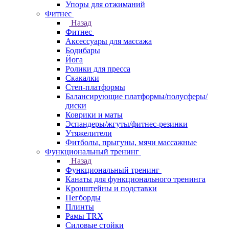
Упоры для отжиманий
Фитнес
Назад
Фитнес
Аксессуары для массажа
Бодибары
Йога
Ролики для пресса
Скакалки
Степ-платформы
Балансирующие платформы/полусферы/
диски
Коврики и маты
Эспандеры/жгуты/фитнес-резинки
Утяжелители
Фитболы, прыгуны, мячи массажные
Функциональный тренинг
Назад
Функциональный тренинг
Канаты для функционального тренинга
Кронштейны и подставки
Пегборды
Плинты
Рамы TRX
Силовые стойки