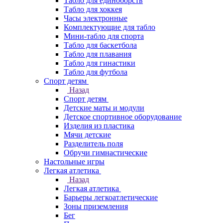
Табло для единоборств
Табло для хоккея
Часы электронные
Комплектующие для табло
Мини-табло для спорта
Табло для баскетбола
Табло для плавания
Табло для гинастики
Табло для футбола
Спорт детям
Назад
Спорт детям
Детские маты и модули
Детское спортивное оборудование
Изделия из пластика
Мячи детские
Разделитель поля
Обручи гимнастические
Настольные игры
Легкая атлетика
Назад
Легкая атлетика
Барьеры легкоатлетические
Зоны приземления
Бег