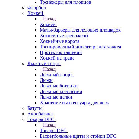
Тренажеры для пловцов
Флорбол
Хоккей
Назад
Хоккей
Маты-барьеры для ледовых площадок
Хоккейные тренажеры
Хоккейные ворота
Тренировочный инвентарь для хоккея
Протектор гашения
Хоккей на траве
Лыжный спорт
Назад
Лыжный спорт
Лыжи
Лыжные ботинки
Лыжные крепления
Лыжные палки
Хранение и аксессуары для лыж
Батуты
Акробатика
Товары DFC
Назад
Товары DFC
Баскетбольные щиты и стойки DFC