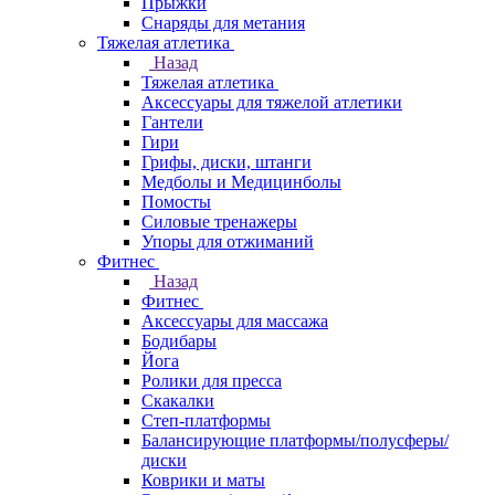
Прыжки
Снаряды для метания
Тяжелая атлетика
Назад
Тяжелая атлетика
Аксессуары для тяжелой атлетики
Гантели
Гири
Грифы, диски, штанги
Медболы и Медицинболы
Помосты
Силовые тренажеры
Упоры для отжиманий
Фитнес
Назад
Фитнес
Аксессуары для массажа
Бодибары
Йога
Ролики для пресса
Скакалки
Степ-платформы
Балансирующие платформы/полусферы/
диски
Коврики и маты