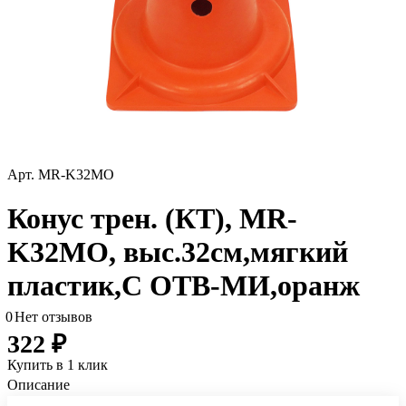
Арт.
MR-K32MO
Конус трен. (КТ), MR-
K32MO, выс.32см,мягкий
пластик,С ОТВ-МИ,оранж
0
Нет отзывов
322 ₽
Купить в 1 клик
Описание