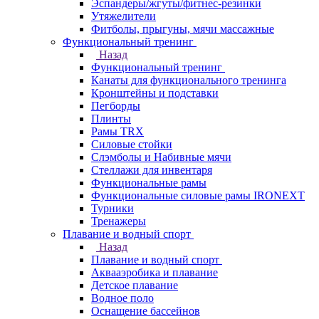
Эспандеры/жгуты/фитнес-резинки
Утяжелители
Фитболы, прыгуны, мячи массажные
Функциональный тренинг
Назад
Функциональный тренинг
Канаты для функционального тренинга
Кронштейны и подставки
Пегборды
Плинты
Рамы TRX
Силовые стойки
Слэмболы и Набивные мячи
Стеллажи для инвентаря
Функциональные рамы
Функциональные силовые рамы IRONEXT
Турники
Тренажеры
Плавание и водный спорт
Назад
Плавание и водный спорт
Аквааэробика и плавание
Детское плавание
Водное поло
Оснащение бассейнов