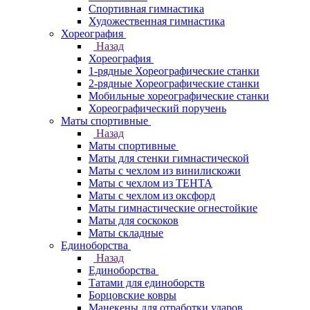
Спортивная гимнастика
Художественная гимнастика
Хореография
Назад
Хореография
1-рядные Хореографические станки
2-рядные Хореографические станки
Мобильные хореографические станки
Хореографический поручень
Маты спортивные
Назад
Маты спортивные
Маты для стенки гимнастической
Маты с чехлом из винилискожи
Маты с чехлом из ТЕНТА
Маты с чехлом из оксфорд
Маты гимнастические огнестойкие
Маты для соскоков
Маты складные
Единоборства
Назад
Единоборства
Татами для единоборств
Борцовские ковры
Манекены для отработки ударов