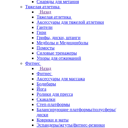
Снаряды для метания
Тяжелая атлетика
Назад
Тяжелая атлетика
Аксессуары для тяжелой атлетики
Гантели
Гири
Грифы, диски, штанги
Медболы и Медицинболы
Помосты
Силовые тренажеры
Упоры для отжиманий
Фитнес
Назад
Фитнес
Аксессуары для массажа
Бодибары
Йога
Ролики для пресса
Скакалки
Степ-платформы
Балансирующие платформы/полусферы/
диски
Коврики и маты
Эспандеры/жгуты/фитнес-резинки