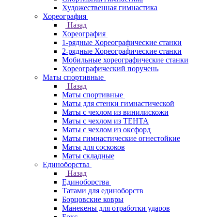
Художественная гимнастика
Хореография
Назад
Хореография
1-рядные Хореографические станки
2-рядные Хореографические станки
Мобильные хореографические станки
Хореографический поручень
Маты спортивные
Назад
Маты спортивные
Маты для стенки гимнастической
Маты с чехлом из винилискожи
Маты с чехлом из ТЕНТА
Маты с чехлом из оксфорд
Маты гимнастические огнестойкие
Маты для соскоков
Маты складные
Единоборства
Назад
Единоборства
Татами для единоборств
Борцовские ковры
Манекены для отработки ударов
Бокс