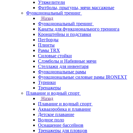
Утяжелители
Фитболы, прыгуны, мячи массажные
Функциональный тренинг
Назад
Функциональный тренинг
Канаты для функционального тренинга
Кронштейны и подставки
Пегборды
Плинты
Рамы TRX
Силовые стойки
Слэмболы и Набивные мячи
Стеллажи для инвентаря
Функциональные рамы
Функциональные силовые рамы IRONEXT
Турники
Тренажеры
Плавание и водный спорт
Назад
Плавание и водный спорт
Аквааэробика и плавание
Детское плавание
Водное поло
Оснащение бассейнов
Тренажеры для пловцов