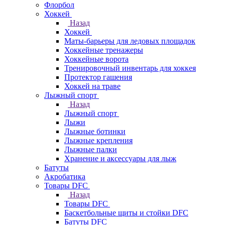
Флорбол
Хоккей
Назад
Хоккей
Маты-барьеры для ледовых площадок
Хоккейные тренажеры
Хоккейные ворота
Тренировочный инвентарь для хоккея
Протектор гашения
Хоккей на траве
Лыжный спорт
Назад
Лыжный спорт
Лыжи
Лыжные ботинки
Лыжные крепления
Лыжные палки
Хранение и аксессуары для лыж
Батуты
Акробатика
Товары DFC
Назад
Товары DFC
Баскетбольные щиты и стойки DFC
Батуты DFC