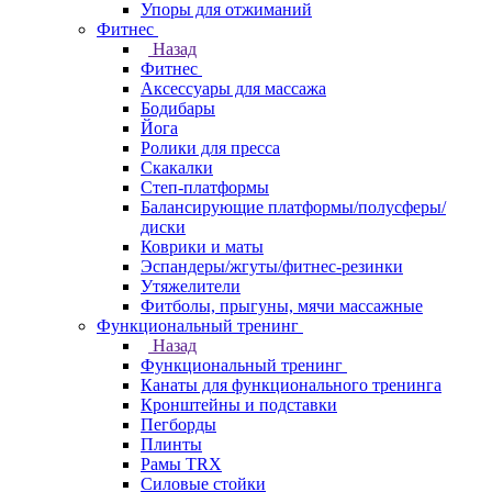
Упоры для отжиманий
Фитнес
Назад
Фитнес
Аксессуары для массажа
Бодибары
Йога
Ролики для пресса
Скакалки
Степ-платформы
Балансирующие платформы/полусферы/
диски
Коврики и маты
Эспандеры/жгуты/фитнес-резинки
Утяжелители
Фитболы, прыгуны, мячи массажные
Функциональный тренинг
Назад
Функциональный тренинг
Канаты для функционального тренинга
Кронштейны и подставки
Пегборды
Плинты
Рамы TRX
Силовые стойки