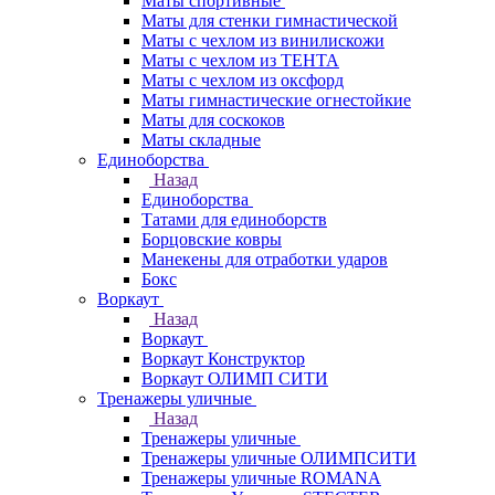
Маты спортивные
Маты для стенки гимнастической
Маты с чехлом из винилискожи
Маты с чехлом из ТЕНТА
Маты с чехлом из оксфорд
Маты гимнастические огнестойкие
Маты для соскоков
Маты складные
Единоборства
Назад
Единоборства
Татами для единоборств
Борцовские ковры
Манекены для отработки ударов
Бокс
Воркаут
Назад
Воркаут
Воркаут Конструктор
Воркаут ОЛИМП СИТИ
Тренажеры уличные
Назад
Тренажеры уличные
Тренажеры уличные ОЛИМПСИТИ
Тренажеры уличные ROMANA