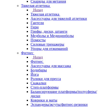
Снаряды для метания
Тяжелая атлетика
Назад
Тяжелая атлетика
Аксессуары для тяжелой атлетики
Гантели
Гири
Грифы, диски, штанги
Медболы и Медицинболы
Помосты
Силовые тренажеры
Упоры для отжиманий
Фитнес
Назад
Фитнес
Аксессуары для массажа
Бодибары
Йога
Ролики для пресса
Скакалки
Степ-платформы
Балансирующие платформы/полусферы/
диски
Коврики и маты
Эспандеры/жгуты/фитнес-резинки