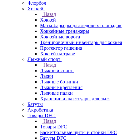
Флорбол
Хоккей
Назад
Хоккей
Маты-барьеры для ледовых площадок
Хоккейные тренажеры
Хоккейные ворота
Тренировочный инвентарь для хоккея
Протектор гашения
Хоккей на траве
Лыжный спорт
Назад
Лыжный спорт
Лыжи
Лыжные ботинки
Лыжные крепления
Лыжные палки
Хранение и аксессуары для лыж
Батуты
Акробатика
Товары DFC
Назад
Товары DFC
Баскетбольные щиты и стойки DFC
Батуты DFC