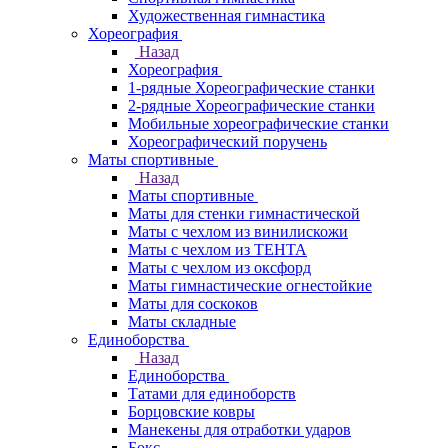
Художественная гимнастика
Хореография
Назад
Хореография
1-рядные Хореографические станки
2-рядные Хореографические станки
Мобильные хореографические станки
Хореографический поручень
Маты спортивные
Назад
Маты спортивные
Маты для стенки гимнастической
Маты с чехлом из винилискожи
Маты с чехлом из ТЕНТА
Маты с чехлом из оксфорд
Маты гимнастические огнестойкие
Маты для соскоков
Маты складные
Единоборства
Назад
Единоборства
Татами для единоборств
Борцовские ковры
Манекены для отработки ударов
Бокс