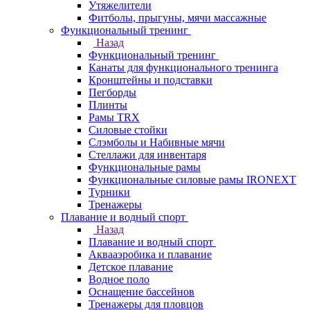
Утяжелители
Фитболы, прыгуны, мячи массажные
Функциональный тренинг
Назад
Функциональный тренинг
Канаты для функционального тренинга
Кронштейны и подставки
Пегборды
Плинты
Рамы TRX
Силовые стойки
Слэмболы и Набивные мячи
Стеллажи для инвентаря
Функциональные рамы
Функциональные силовые рамы IRONEXT
Турники
Тренажеры
Плавание и водный спорт
Назад
Плавание и водный спорт
Аквааэробика и плавание
Детское плавание
Водное поло
Оснащение бассейнов
Тренажеры для пловцов