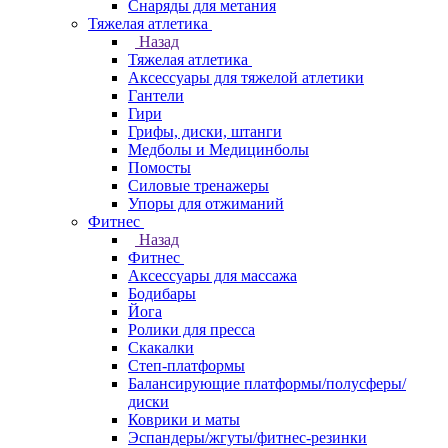
Снаряды для метания
Тяжелая атлетика
Назад
Тяжелая атлетика
Аксессуары для тяжелой атлетики
Гантели
Гири
Грифы, диски, штанги
Медболы и Медицинболы
Помосты
Силовые тренажеры
Упоры для отжиманий
Фитнес
Назад
Фитнес
Аксессуары для массажа
Бодибары
Йога
Ролики для пресса
Скакалки
Степ-платформы
Балансирующие платформы/полусферы/
диски
Коврики и маты
Эспандеры/жгуты/фитнес-резинки