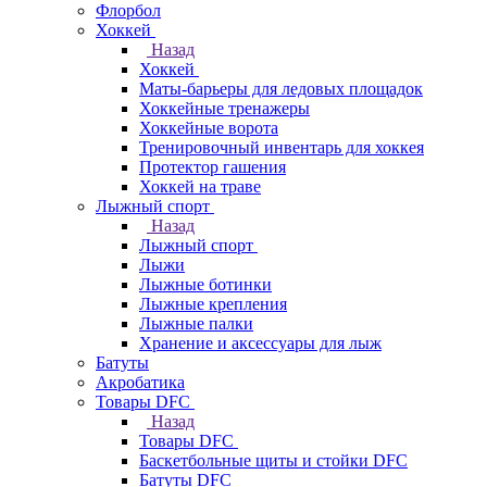
Флорбол
Хоккей
Назад
Хоккей
Маты-барьеры для ледовых площадок
Хоккейные тренажеры
Хоккейные ворота
Тренировочный инвентарь для хоккея
Протектор гашения
Хоккей на траве
Лыжный спорт
Назад
Лыжный спорт
Лыжи
Лыжные ботинки
Лыжные крепления
Лыжные палки
Хранение и аксессуары для лыж
Батуты
Акробатика
Товары DFC
Назад
Товары DFC
Баскетбольные щиты и стойки DFC
Батуты DFC