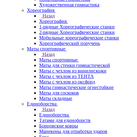
Художественная гимнастика
Хореография
Назад
Хореография
1-рядные Хореографические станки
2-рядные Хореографические станки
Мобильные хореографические станки
Хореографический поручень
Маты спортивные
Назад
Маты спортивные
Маты для стенки гимнастической
Маты с чехлом из винилискожи
Маты с чехлом из ТЕНТА
Маты с чехлом из оксфорд
Маты гимнастические огнестойкие
Маты для соскоков
Маты складные
Единоборства
Назад
Единоборства
Татами для единоборств
Борцовские ковры
Манекены для отработки ударов
Бокс