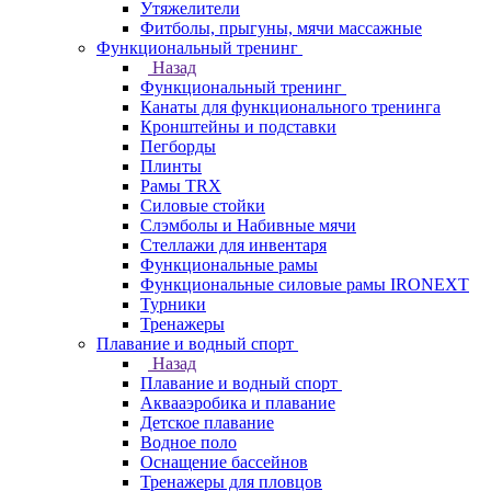
Утяжелители
Фитболы, прыгуны, мячи массажные
Функциональный тренинг
Назад
Функциональный тренинг
Канаты для функционального тренинга
Кронштейны и подставки
Пегборды
Плинты
Рамы TRX
Силовые стойки
Слэмболы и Набивные мячи
Стеллажи для инвентаря
Функциональные рамы
Функциональные силовые рамы IRONEXT
Турники
Тренажеры
Плавание и водный спорт
Назад
Плавание и водный спорт
Аквааэробика и плавание
Детское плавание
Водное поло
Оснащение бассейнов
Тренажеры для пловцов