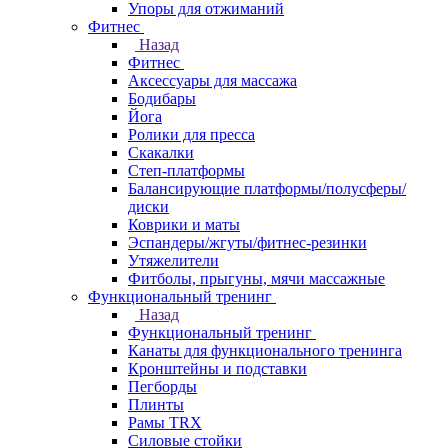
Упоры для отжиманий
Фитнес
Назад
Фитнес
Аксессуары для массажа
Бодибары
Йога
Ролики для пресса
Скакалки
Степ-платформы
Балансирующие платформы/полусферы/
диски
Коврики и маты
Эспандеры/жгуты/фитнес-резинки
Утяжелители
Фитболы, прыгуны, мячи массажные
Функциональный тренинг
Назад
Функциональный тренинг
Канаты для функционального тренинга
Кронштейны и подставки
Пегборды
Плинты
Рамы TRX
Силовые стойки