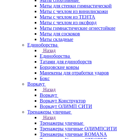
Маты спортивные
Маты для стенки гимнастической
Маты с чехлом из винилискожи
Маты с чехлом из ТЕНТА
Маты с чехлом из оксфорд
Маты гимнастические огнестойкие
Маты для соскоков
Маты складные
Единоборства
Назад
Единоборства
Татами для единоборств
Борцовские ковры
Манекены для отработки ударов
Бокс
Воркаут
Назад
Воркаут
Воркаут Конструктор
Воркаут ОЛИМП СИТИ
Тренажеры уличные
Назад
Тренажеры уличные
Тренажеры уличные ОЛИМПСИТИ
Тренажеры уличные ROMANA