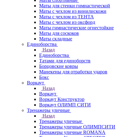
Маты спортивные
Маты для стенки гимнастической
Маты с чехлом из винилискожи
Маты с чехлом из ТЕНТА
Маты с чехлом из оксфорд
Маты гимнастические огнестойкие
Маты для соскоков
Маты складные
Единоборства
Назад
Единоборства
Татами для единоборств
Борцовские ковры
Манекены для отработки ударов
Бокс
Воркаут
Назад
Воркаут
Воркаут Конструктор
Воркаут ОЛИМП СИТИ
Тренажеры уличные
Назад
Тренажеры уличные
Тренажеры уличные ОЛИМПСИТИ
Тренажеры уличные ROMANA