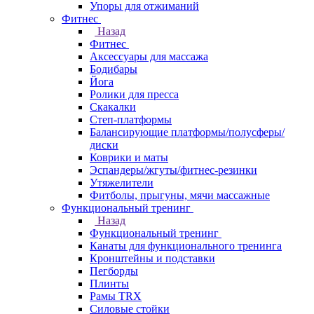
Упоры для отжиманий
Фитнес
Назад
Фитнес
Аксессуары для массажа
Бодибары
Йога
Ролики для пресса
Скакалки
Степ-платформы
Балансирующие платформы/полусферы/
диски
Коврики и маты
Эспандеры/жгуты/фитнес-резинки
Утяжелители
Фитболы, прыгуны, мячи массажные
Функциональный тренинг
Назад
Функциональный тренинг
Канаты для функционального тренинга
Кронштейны и подставки
Пегборды
Плинты
Рамы TRX
Силовые стойки