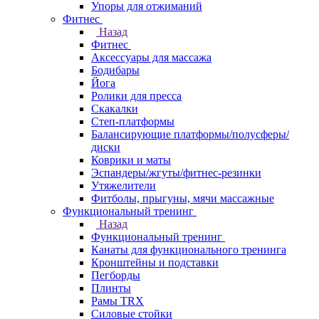
Упоры для отжиманий
Фитнес
Назад
Фитнес
Аксессуары для массажа
Бодибары
Йога
Ролики для пресса
Скакалки
Степ-платформы
Балансирующие платформы/полусферы/
диски
Коврики и маты
Эспандеры/жгуты/фитнес-резинки
Утяжелители
Фитболы, прыгуны, мячи массажные
Функциональный тренинг
Назад
Функциональный тренинг
Канаты для функционального тренинга
Кронштейны и подставки
Пегборды
Плинты
Рамы TRX
Силовые стойки