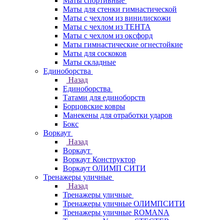
Маты спортивные
Маты для стенки гимнастической
Маты с чехлом из винилискожи
Маты с чехлом из ТЕНТА
Маты с чехлом из оксфорд
Маты гимнастические огнестойкие
Маты для соскоков
Маты складные
Единоборства
Назад
Единоборства
Татами для единоборств
Борцовские ковры
Манекены для отработки ударов
Бокс
Воркаут
Назад
Воркаут
Воркаут Конструктор
Воркаут ОЛИМП СИТИ
Тренажеры уличные
Назад
Тренажеры уличные
Тренажеры уличные ОЛИМПСИТИ
Тренажеры уличные ROMANA