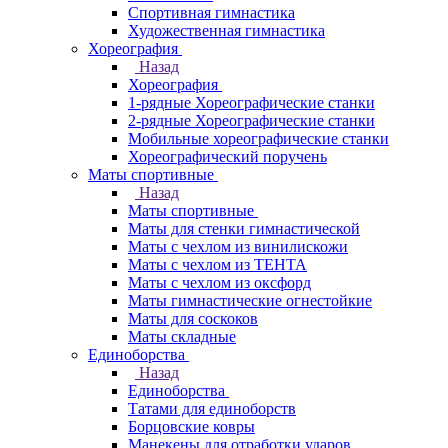
Спортивная гимнастика
Художественная гимнастика
Хореография
Назад
Хореография
1-рядные Хореографические станки
2-рядные Хореографические станки
Мобильные хореографические станки
Хореографический поручень
Маты спортивные
Назад
Маты спортивные
Маты для стенки гимнастической
Маты с чехлом из винилискожи
Маты с чехлом из ТЕНТА
Маты с чехлом из оксфорд
Маты гимнастические огнестойкие
Маты для соскоков
Маты складные
Единоборства
Назад
Единоборства
Татами для единоборств
Борцовские ковры
Манекены для отработки ударов