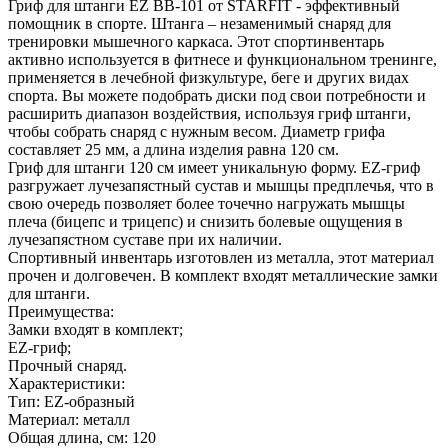
Гриф для штанги EZ BB-101 от STARFIT - эффективный
помощник в спорте. Штанга – незаменимый снаряд для
тренировки мышечного каркаса. Этот спортинвентарь
активно используется в фитнесе и функциональном тренинге,
применяется в лечебной физкультуре, беге и других видах
спорта. Вы можете подобрать диски под свои потребности и
расширить диапазон воздействия, используя гриф штанги,
чтобы собрать снаряд с нужным весом. Диаметр грифа
составляет 25 мм, а длина изделия равна 120 см.
Гриф для штанги 120 см имеет уникальную форму. EZ-гриф
разгружает лучезапястный сустав и мышцы предплечья, что в
свою очередь позволяет более точечно нагружать мышцы
плеча (бицепс и трицепс) и снизить болевые ощущения в
лучезапястном суставе при их наличии.
Спортивный инвентарь изготовлен из металла, этот материал
прочен и долговечен. В комплект входят металлические замки
для штанги.
Преимущества:
Замки входят в комплект;
EZ-гриф;
Прочный снаряд.
Характеристики:
Тип: EZ-образный
Материал: металл
Общая длина, см: 120