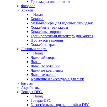
Тренажеры для пловцов
Флорбол
Хоккей
Назад
Хоккей
Маты-барьеры для ледовых площадок
Хоккейные тренажеры
Хоккейные ворота
Тренировочный инвентарь для хоккея
Протектор гашения
Хоккей на траве
Лыжный спорт
Назад
Лыжный спорт
Лыжи
Лыжные ботинки
Лыжные крепления
Лыжные палки
Хранение и аксессуары для лыж
Батуты
Акробатика
Товары DFC
Назад
Товары DFC
Баскетбольные щиты и стойки DFC