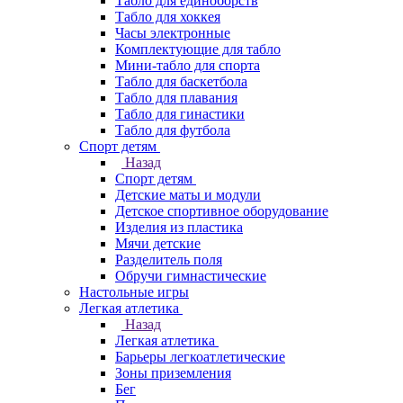
Табло для единоборств
Табло для хоккея
Часы электронные
Комплектующие для табло
Мини-табло для спорта
Табло для баскетбола
Табло для плавания
Табло для гинастики
Табло для футбола
Спорт детям
Назад
Спорт детям
Детские маты и модули
Детское спортивное оборудование
Изделия из пластика
Мячи детские
Разделитель поля
Обручи гимнастические
Настольные игры
Легкая атлетика
Назад
Легкая атлетика
Барьеры легкоатлетические
Зоны приземления
Бег