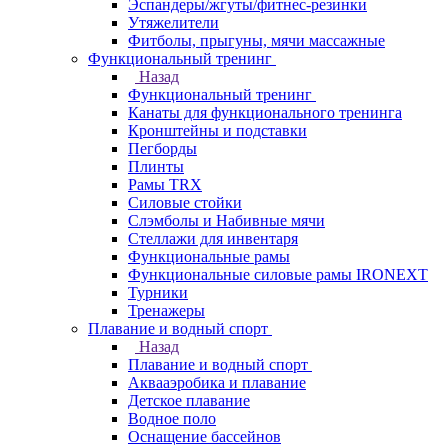
Эспандеры/жгуты/фитнес-резинки
Утяжелители
Фитболы, прыгуны, мячи массажные
Функциональный тренинг
Назад
Функциональный тренинг
Канаты для функционального тренинга
Кронштейны и подставки
Пегборды
Плинты
Рамы TRX
Силовые стойки
Слэмболы и Набивные мячи
Стеллажи для инвентаря
Функциональные рамы
Функциональные силовые рамы IRONEXT
Турники
Тренажеры
Плавание и водный спорт
Назад
Плавание и водный спорт
Аквааэробика и плавание
Детское плавание
Водное поло
Оснащение бассейнов