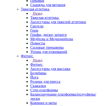
Прыжки
Снаряды для метания
Тяжелая атлетика
Назад
Тяжелая атлетика
Аксессуары для тяжелой атлетики
Гантели
Гири
Грифы, диски, штанги
Медболы и Медицинболы
Помосты
Силовые тренажеры
Упоры для отжиманий
Фитнес
Назад
Фитнес
Аксессуары для массажа
Бодибары
Йога
Ролики для пресса
Скакалки
Степ-платформы
Балансирующие платформы/полусферы/
диски
Коврики и маты