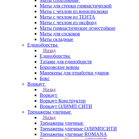
Маты спортивные
Маты для стенки гимнастической
Маты с чехлом из винилискожи
Маты с чехлом из ТЕНТА
Маты с чехлом из оксфорд
Маты гимнастические огнестойкие
Маты для соскоков
Маты складные
Единоборства
Назад
Единоборства
Татами для единоборств
Борцовские ковры
Манекены для отработки ударов
Бокс
Воркаут
Назад
Воркаут
Воркаут Конструктор
Воркаут ОЛИМП СИТИ
Тренажеры уличные
Назад
Тренажеры уличные
Тренажеры уличные ОЛИМПСИТИ
Тренажеры уличные ROMANA