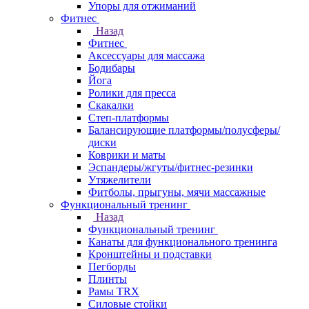
Упоры для отжиманий
Фитнес
Назад
Фитнес
Аксессуары для массажа
Бодибары
Йога
Ролики для пресса
Скакалки
Степ-платформы
Балансирующие платформы/полусферы/
диски
Коврики и маты
Эспандеры/жгуты/фитнес-резинки
Утяжелители
Фитболы, прыгуны, мячи массажные
Функциональный тренинг
Назад
Функциональный тренинг
Канаты для функционального тренинга
Кронштейны и подставки
Пегборды
Плинты
Рамы TRX
Силовые стойки