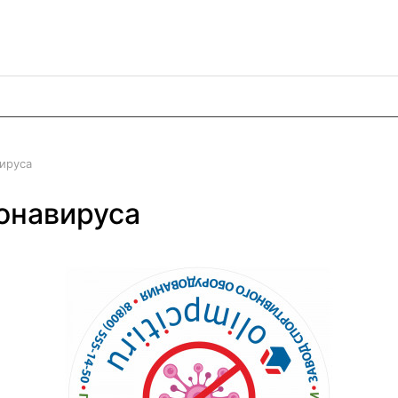
ируса
онавируса