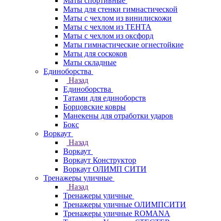
Маты спортивные
Маты для стенки гимнастической
Маты с чехлом из винилискожи
Маты с чехлом из ТЕНТА
Маты с чехлом из оксфорд
Маты гимнастические огнестойкие
Маты для соскоков
Маты складные
Единоборства
Назад
Единоборства
Татами для единоборств
Борцовские ковры
Манекены для отработки ударов
Бокс
Воркаут
Назад
Воркаут
Воркаут Конструктор
Воркаут ОЛИМП СИТИ
Тренажеры уличные
Назад
Тренажеры уличные
Тренажеры уличные ОЛИМПСИТИ
Тренажеры уличные ROMANA