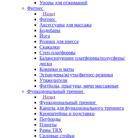
Упоры для отжиманий
Фитнес
Назад
Фитнес
Аксессуары для массажа
Бодибары
Йога
Ролики для пресса
Скакалки
Степ-платформы
Балансирующие платформы/полусферы/
диски
Коврики и маты
Эспандеры/жгуты/фитнес-резинки
Утяжелители
Фитболы, прыгуны, мячи массажные
Функциональный тренинг
Назад
Функциональный тренинг
Канаты для функционального тренинга
Кронштейны и подставки
Пегборды
Плинты
Рамы TRX
Силовые стойки